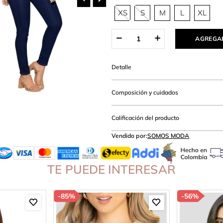
amibuzo
XS
S
M
L
XL
AGREGAR
Detalle
Composición y cuidados
Calificación del producto
Vendido por:
SOMOS MODA
TE PUEDE INTERESAR
-
85%
-
56%