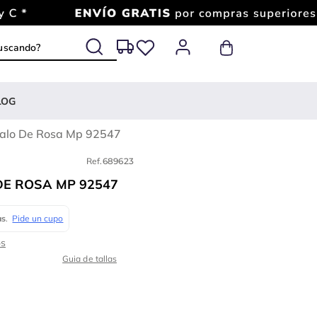
 buscando?
LOG
Palo De Rosa Mp 92547
Ref.
689623
DE ROSA MP 92547
Guia de tallas