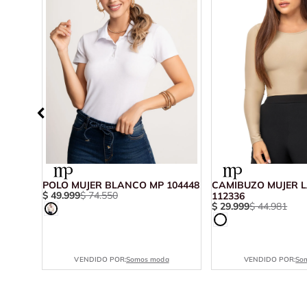
O MP
POLO MUJER BLANCO MP 104448
CAMIBUZO MUJER L
$
49
.
999
$
74
.
550
112336
$
29
.
999
$
44
.
981
VENDIDO POR:
Somos moda
VENDIDO POR:
So