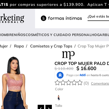
¿Qué estás
INOS MÁS BUSCADOS
ody
HOMBRE
NIÑOS
COSMÉTICOS Y CUIDADO PERSONAL
HOGAR
B
estidos
ujer
Ropa
Camisetas y Crop Tops
Crop Top Mujer 
rasier
lusas
CROP TOP MUJER PALO 
nterizo
$
16
.
600
$
110
.
400
estido
(
0
)
hort
Color
onjunto
anties
Talla