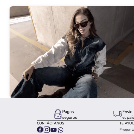
Pagos
Envio 
seguros
el paí
CONTÁCTANOS
TE AYU
Pregunta