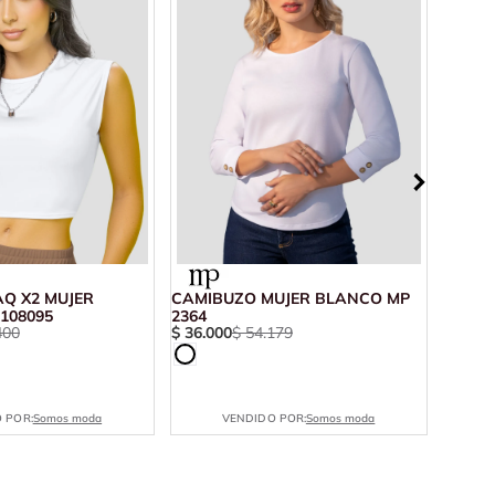
AQ X2 MUJER
CAMIBUZO MUJER BLANCO MP
CAMIS
108095
2364
PASTE
400
$
36
.
000
$
54
.
179
$
15
.
8
 POR:
Somos moda
VENDIDO POR:
Somos moda