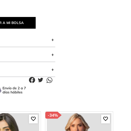
 A MI BOLSA
-
34%
-
50%