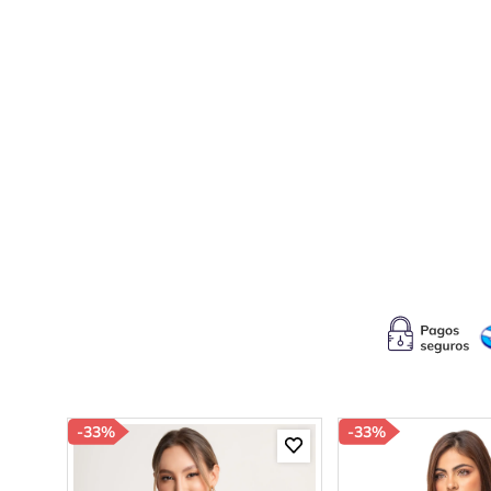
10
.
c
-
33%
-
33%