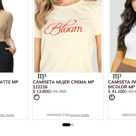
ATTE MP
CAMISETA MUJER CREMA MP
CAMISETA P
112216
BICOLOR MP 
$
13
.
800
$
91
.
350
$
41
.
100
$
92
.
mos moda
VENDIDO POR:
Somos moda
VENDIDO