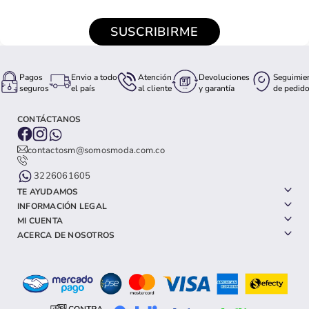
SUSCRIBIRME
Pagos
Envio a todo
Atención
Devoluciones
Seguimie
seguros
el país
al cliente
y garantía
de pedid
CONTÁCTANOS
contactosm@somosmoda.com.co
3226061605
TE AYUDAMOS
INFORMACIÓN LEGAL
MI CUENTA
ACERCA DE NOSOTROS