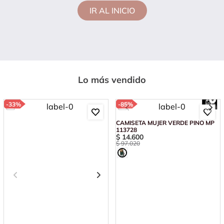
IR AL INICIO
Lo más vendido
-
33%
-
85%
CAMISETA MUJER VERDE PINO MP
113728
$
14
.
600
$
97
.
020