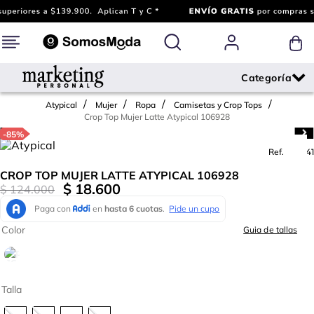
Atypical
Mujer
Ropa
Camisetas y Crop Tops
Crop Top Mujer Latte Atypical 106928
-
85%
Ref.
765841
CROP TOP MUJER LATTE ATYPICAL 106928
$
18
.
600
$
124
.
000
Color
Guia de tallas
Talla