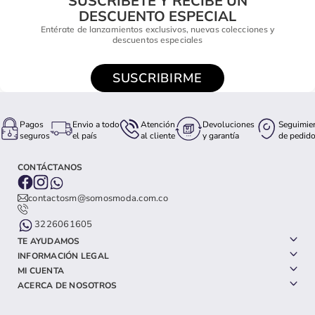
SUSCRÍBETE Y RECIBE UN
DESCUENTO ESPECIAL
Entérate de lanzamientos exclusivos, nuevas colecciones y
descuentos especiales
SUSCRIBIRME
Pagos
Envio a todo
Atención
Devoluciones
Seguimie
seguros
el país
al cliente
y garantía
de pedid
CONTÁCTANOS
contactosm@somosmoda.com.co
3226061605
TE AYUDAMOS
INFORMACIÓN LEGAL
MI CUENTA
ACERCA DE NOSOTROS