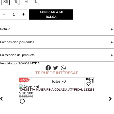
XS
S
M
L
AGREGAR A MI
BOLSA
Detalle
Composición y cuidados
Calificación del producto
Vendido por:
SOMOS MODA
TE PUEDE INTERESAR
-
85%
CAMISETA MUJER PIÑA COLADA ATYPICAL 113238
$
20
.
100
$
133
.
770