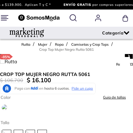
Rutta
Mujer
Ropa
Camisetas y Crop Tops
Crop Top Mujer Negro Rutta 5061
-
85%
Ref.
712113
CROP TOP MUJER NEGRO RUTTA 5061
$
16
.
100
$
106
.
700
Color
Guia de tallas
Talla