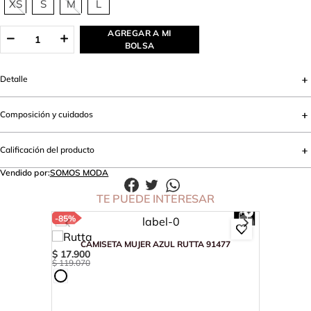
XS
S
M
L
AGREGAR A MI
BOLSA
Detalle
Composición y cuidados
Calificación del producto
Vendido por:
SOMOS MODA
TE PUEDE INTERESAR
-
85%
CAMISETA MUJER AZUL RUTTA 91477
$
17
.
900
$
119
.
070