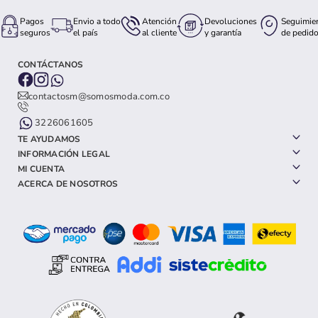
Pagos
Envio a todo
Atención
Devoluciones
Seguimie
seguros
el país
al cliente
y garantía
de pedid
CONTÁCTANOS
contactosm@somosmoda.com.co
3226061605
TE AYUDAMOS
INFORMACIÓN LEGAL
MI CUENTA
ACERCA DE NOSOTROS