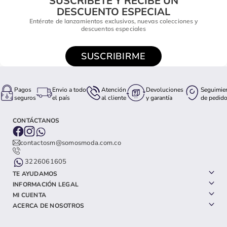
SUSCRÍBETE Y RECIBE UN
DESCUENTO ESPECIAL
Entérate de lanzamientos exclusivos, nuevas colecciones y
descuentos especiales
SUSCRIBIRME
Pagos
Envio a todo
Atención
Devoluciones
Seguimie
seguros
el país
al cliente
y garantía
de pedid
CONTÁCTANOS
contactosm@somosmoda.com.co
3226061605
TE AYUDAMOS
INFORMACIÓN LEGAL
MI CUENTA
ACERCA DE NOSOTROS