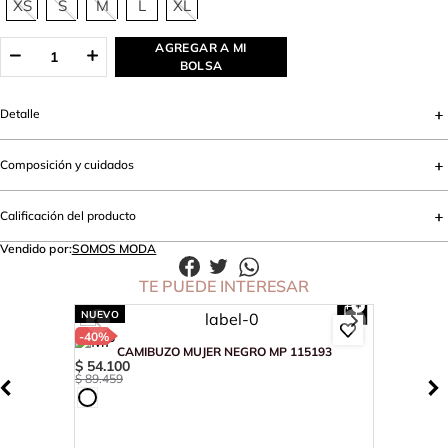
XS
S
M
L
XL
AGREGAR A MI
BOLSA
Detalle
Composición y cuidados
Calificación del producto
Vendido por:
SOMOS MODA
TE PUEDE INTERESAR
NUEVO
-
40%
CAMIBUZO MUJER NEGRO MP 115193
$
54
.
100
$
89
.
459