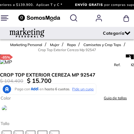
Marketing Personal
Mujer
Ropa
Camisetas y Crop Tops
Crop Top Exterior Cereza Mp 92547
-
85%
Ref.
734592
CROP TOP EXTERIOR CEREZA MP 92547
$
15
.
700
$
104
.
400
Color
Guia de tallas
Talla