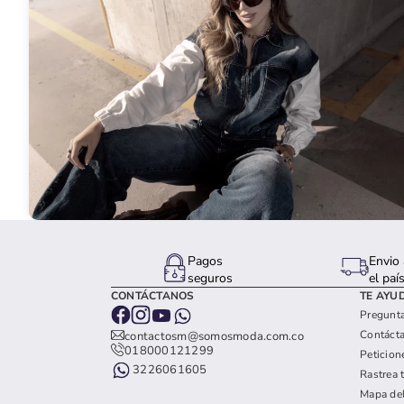
Pagos
Envio 
seguros
el paí
CONTÁCTANOS
TE AYU
Pregunta
Contáct
contactosm@somosmoda.com.co
018000121299
Peticion
3226061605
Rastrea 
Mapa del