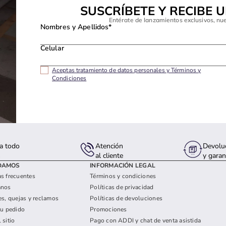
SUSCRÍBETE Y RECIBE 
Entérate de lanzamientos exclusivos, nu
Nombres y Apellidos*
Celular
Aceptas tratamiento de datos personales y Términos y
Condiciones
a todo
Atención
Devolu
s
al cliente
y garan
DAMOS
INFORMACIÓN LEGAL
s frecuentes
Términos y condiciones
anos
Políticas de privacidad
es, quejas y reclamos
Políticas de devoluciones
tu pedido
Promociones
 sitio
Pago con ADDI y chat de venta asistida