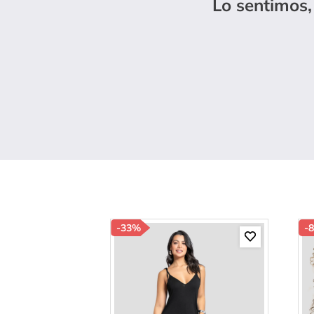
Lo sentimos,
10
.
b
-
33%
-