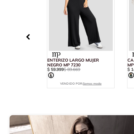
ENTERIZO LARGO MUJER
CA
NEGRO MP 7230
MP
$
59
.
999
$
89
.
669
$
1
VENDIDO POR:
Somos moda