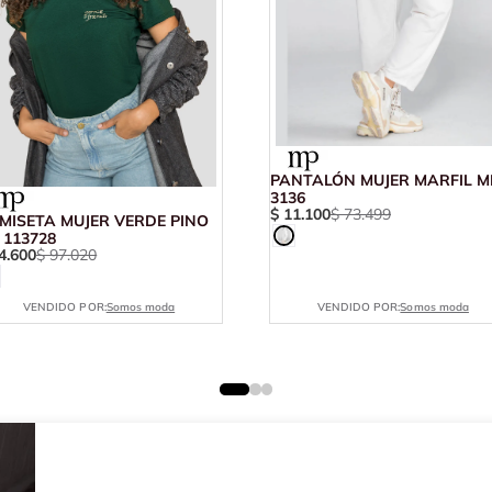
PANTALÓN MUJER MARFIL M
3136
$
11
.
100
$
73
.
499
MISETA MUJER VERDE PINO
 113728
4
.
600
$
97
.
020
VENDIDO POR:
Somos moda
VENDIDO POR:
Somos moda