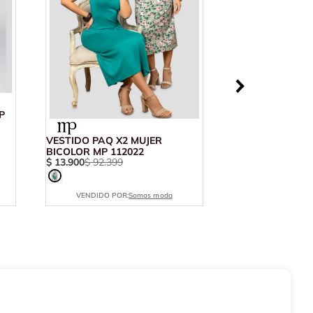
P
VESTIDO PAQ X2 MUJER
BICOLOR MP 112022
$
13
.
900
$
92
.
399
VENDIDO POR:
Somos moda