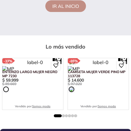
IR AL INICIO
Lo más vendido
-
33%
-
85%
ENTERIZO LARGO MUJER NEGRO
CAMISETA MUJER VERDE PINO MP
MP 7230
113728
$
59
.
999
$
14
.
600
$
89
.
669
$
97
.
020
Vendido por:
Somos moda
Vendido por:
Somos moda