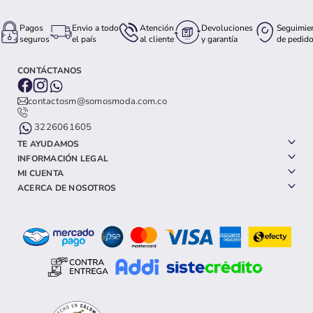
Pagos
Envio a todo
Atención
Devoluciones
Seguimie
seguros
el país
al cliente
y garantía
de pedid
CONTÁCTANOS
contactosm@somosmoda.com.co
3226061605
TE AYUDAMOS
INFORMACIÓN LEGAL
MI CUENTA
ACERCA DE NOSOTROS