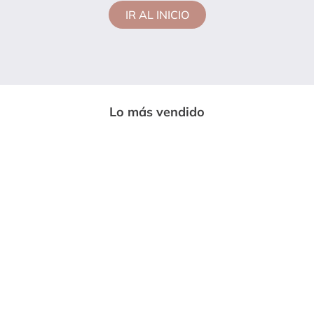
IR AL INICIO
Lo más vendido
-
33%
-
85%
ENTERIZO LARGO MUJER NEGRO
MP 7230
$
59
.
999
$
89
.
669