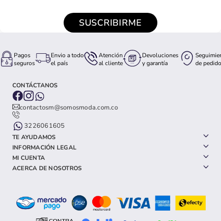
SUSCRIBIRME
Pagos
Envio a todo
Atención
Devoluciones
Seguimie
seguros
el país
al cliente
y garantía
de pedid
CONTÁCTANOS
contactosm@somosmoda.com.co
3226061605
TE AYUDAMOS
INFORMACIÓN LEGAL
MI CUENTA
ACERCA DE NOSOTROS