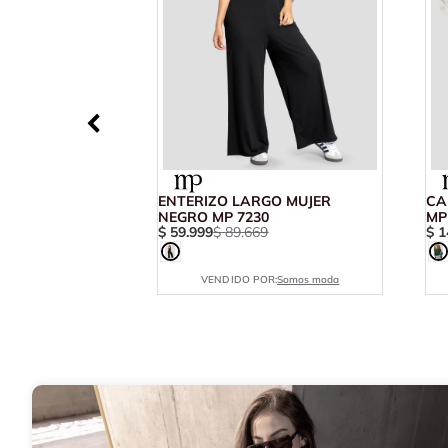
ENTERIZO LARGO MUJER
CA
NEGRO MP 7230
MP
$
59
.
999
$
89
.
669
$
1
VENDIDO POR:
Somos moda