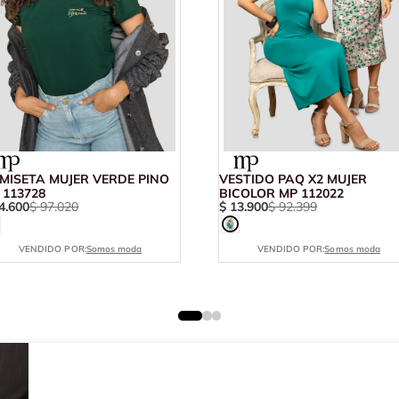
MISETA MUJER VERDE PINO
VESTIDO PAQ X2 MUJER
 113728
BICOLOR MP 112022
4
.
600
$
97
.
020
$
13
.
900
$
92
.
399
VENDIDO POR:
Somos moda
VENDIDO POR:
Somos moda