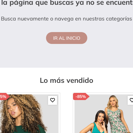
 la página que buscas ya no se encuent
amibuzo
Busca nuevamente o navega en nuestras categorías
IR AL INICIO
Lo más vendido
85%
-
85%