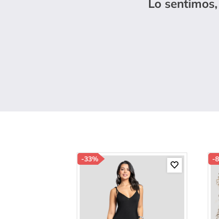
Lo sentimos,
10
.
c
-
33%
-