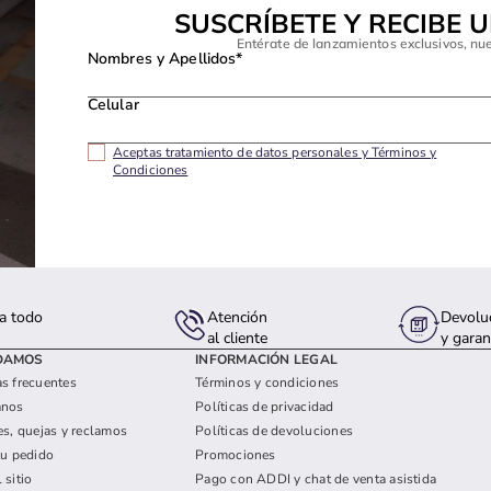
SUSCRÍBETE Y RECIBE 
Entérate de lanzamientos exclusivos, nu
Nombres y Apellidos*
Celular
Aceptas tratamiento de datos personales y Términos y
Condiciones
a todo
Atención
Devolu
s
al cliente
y garan
DAMOS
INFORMACIÓN LEGAL
s frecuentes
Términos y condiciones
anos
Políticas de privacidad
es, quejas y reclamos
Políticas de devoluciones
tu pedido
Promociones
 sitio
Pago con ADDI y chat de venta asistida