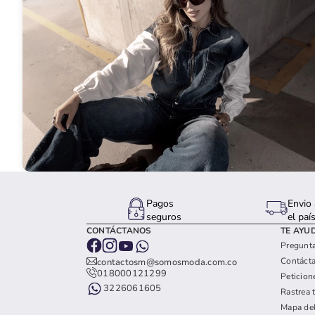
Pagos
Envio 
seguros
el paí
CONTÁCTANOS
TE AYU
Pregunta
Contáct
contactosm@somosmoda.com.co
018000121299
Peticion
3226061605
Rastrea 
Mapa del