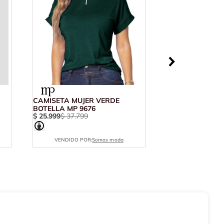
CAMISETA MUJER VERDE
BOTELLA MP 9676
$
25
.
999
$
37
.
799
VENDIDO POR:
Somos moda