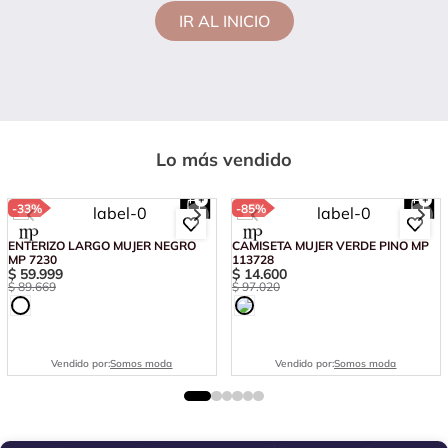
IR AL INICIO
Lo más vendido
-
33%
-
85%
ENTERIZO LARGO MUJER NEGRO
CAMISETA MUJER VERDE PINO MP
MP 7230
113728
$
59
.
999
$
14
.
600
$
89
.
669
$
97
.
020
Vendido por:
Somos moda
Vendido por:
Somos moda