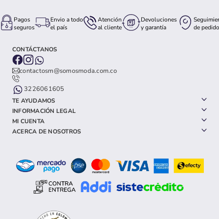
Pagos
Envio a todo
Atención
Devoluciones
Seguimie
seguros
el país
al cliente
y garantía
de pedid
CONTÁCTANOS
contactosm@somosmoda.com.co
3226061605
TE AYUDAMOS
INFORMACIÓN LEGAL
MI CUENTA
ACERCA DE NOSOTROS