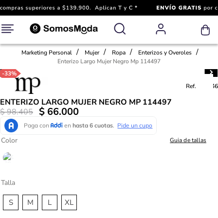
Marketing Personal
Mujer
Ropa
Enterizos y Overoles
Enterizo Largo Mujer Negro Mp 114497
-
33%
Ref.
792436
ENTERIZO LARGO MUJER NEGRO MP 114497
$
66
.
000
$
98
.
405
Color
Guia de tallas
Talla
S
M
L
XL