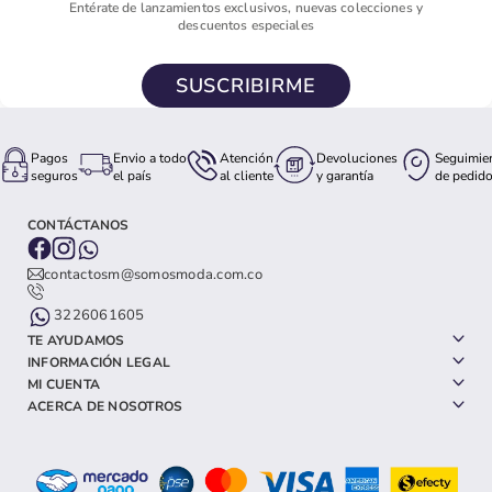
Entérate de lanzamientos exclusivos, nuevas colecciones y
descuentos especiales
SUSCRIBIRME
Pagos
Envio a todo
Atención
Devoluciones
Seguimie
seguros
el país
al cliente
y garantía
de pedid
CONTÁCTANOS
contactosm@somosmoda.com.co
3226061605
TE AYUDAMOS
INFORMACIÓN LEGAL
MI CUENTA
ACERCA DE NOSOTROS