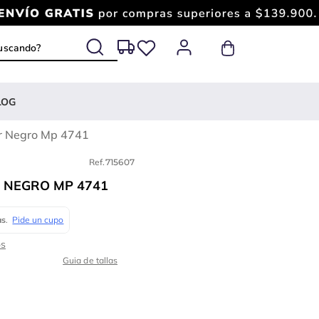
 buscando?
LOG
er Negro Mp 4741
Ref.
715607
 NEGRO MP 4741
Guia de tallas