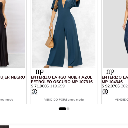
MUJER NEGRO
ENTERIZO LARGO MUJER AZUL
ENTERIZO L
PETRÓLEO OSCURO MP 107316
MP 104346
$
71
.
900
$
119
.
699
$
92
.
070
$
202
mos moda
VENDIDO POR:
Somos moda
VENDIDO