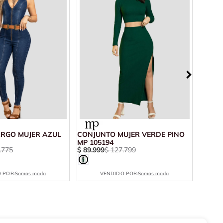
ARGO MUJER AZUL
CONJUNTO MUJER VERDE PINO
ENTER
MP 105194
INDIG
.
775
$
89
.
999
$
127
.
799
$
55
.
9
 POR:
Somos moda
VENDIDO POR:
Somos moda