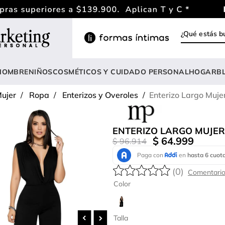
¿Qué estás
INOS MÁS BUSCADOS
ody
HOMBRE
NIÑOS
COSMÉTICOS Y CUIDADO PERSONAL
HOGAR
B
estidos
ujer
Ropa
Enterizos y Overoles
Enterizo Largo Muj
rasier
lusas
ENTERIZO LARGO MUJER
nterizo
$
64
.
999
$
96
.
914
estido
(
0
)
hort
Color
onjunto
anties
Talla