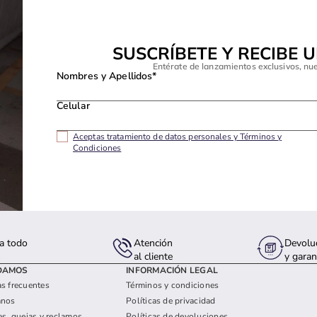
SUSCRÍBETE Y RECIBE 
Entérate de lanzamientos exclusivos, nu
Nombres y Apellidos*
Celular
Aceptas tratamiento de datos personales y Términos y
Condiciones
a todo
Atención
Devolu
s
al cliente
y garan
DAMOS
INFORMACIÓN LEGAL
s frecuentes
Términos y condiciones
anos
Políticas de privacidad
es, quejas y reclamos
Políticas de devoluciones