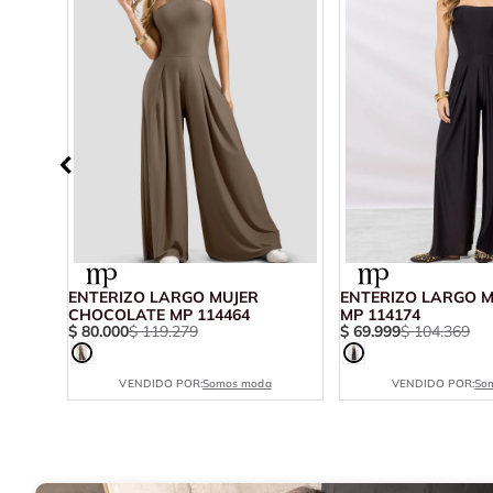
ROJO
ENTERIZO LARGO MUJER
ENTERIZO LARGO 
CHOCOLATE MP 114464
MP 114174
$
80
.
000
$
119
.
279
$
69
.
999
$
104
.
369
VENDIDO POR:
Somos moda
VENDIDO POR:
So