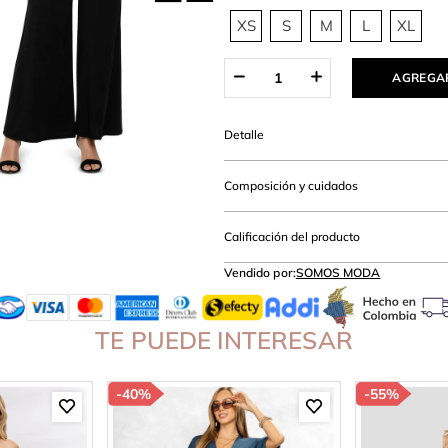
amibuzo
XS
S
M
L
XL
AGREGAR
Detalle
Composición y cuidados
Calificación del producto
Vendido por:
SOMOS MODA
TE PUEDE INTERESAR
-
40%
-
55%