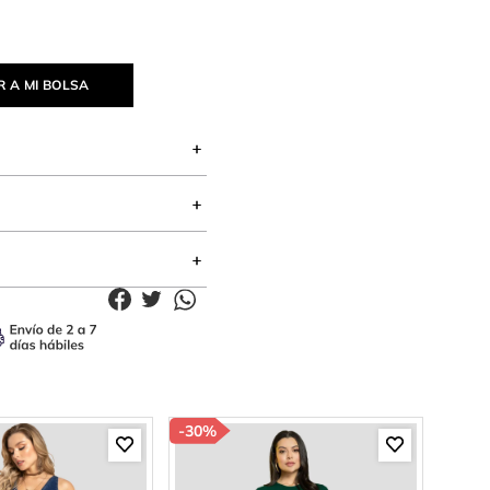
 A MI BOLSA
-
30%
-
34%