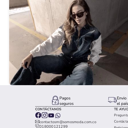
Pagos
Envio 
seguros
el paí
CONTÁCTANOS
TE AYU
Pregunta
Contáct
contactosm@somosmoda.com.co
018000121299
Peticion