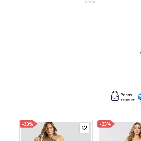
10
.
c
-
33%
-
33%