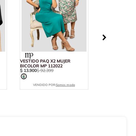
VESTIDO PAQ X2 MUJER
BICOLOR MP 112022
$
13
.
900
$
92
.
399
VENDIDO POR:
Somos moda