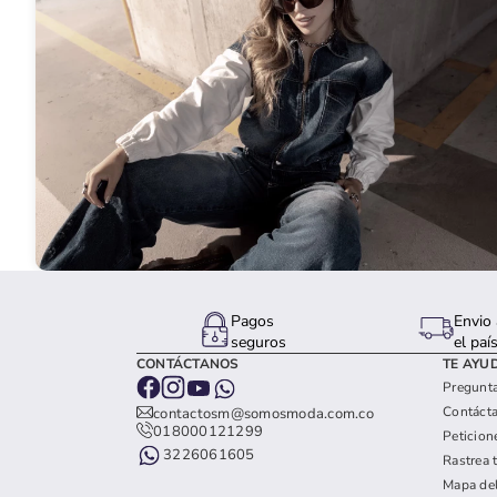
Pagos
Envio 
seguros
el paí
CONTÁCTANOS
TE AYU
Pregunta
Contáct
contactosm@somosmoda.com.co
018000121299
Peticion
3226061605
Rastrea 
Mapa del