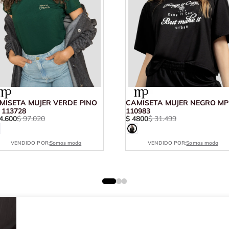
MISETA MUJER VERDE PINO
CAMISETA MUJER NEGRO MP
 113728
110983
4
.
600
$
97
.
020
$
4800
$
31
.
499
VENDIDO POR:
Somos moda
VENDIDO POR:
Somos moda