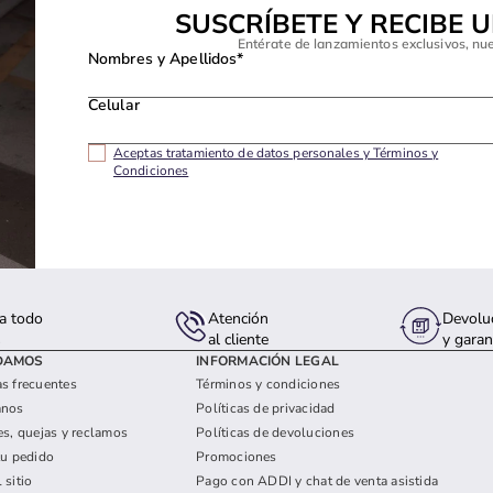
SUSCRÍBETE Y RECIBE 
Entérate de lanzamientos exclusivos, nu
Nombres y Apellidos*
Celular
Aceptas tratamiento de datos personales y Términos y
Condiciones
a todo
Atención
Devolu
s
al cliente
y garan
DAMOS
INFORMACIÓN LEGAL
s frecuentes
Términos y condiciones
anos
Políticas de privacidad
es, quejas y reclamos
Políticas de devoluciones
tu pedido
Promociones
 sitio
Pago con ADDI y chat de venta asistida