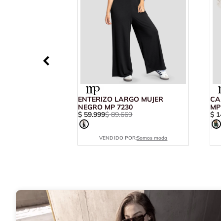
ENTERIZO LARGO MUJER
CA
NEGRO MP 7230
MP
$
59
.
999
$
89
.
669
$
1
VENDIDO POR:
Somos moda