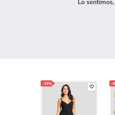
Lo sentimos,
10
.
p
-
33%
-