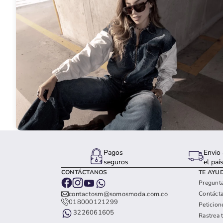
Pagos
Envio 
seguros
el paí
CONTÁCTANOS
TE AYU
Pregunta
Contáct
contactosm@somosmoda.com.co
018000121299
Peticion
3226061605
Rastrea 