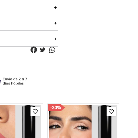
-
30%
-
85%