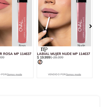
R ROSA MP 114637
LABIAL MUJER NUDE MP 114637
LABIA
399
$
19
.
999
$
28
.
399
$
3500
 POR:
Somos moda
VENDIDO POR:
Somos moda