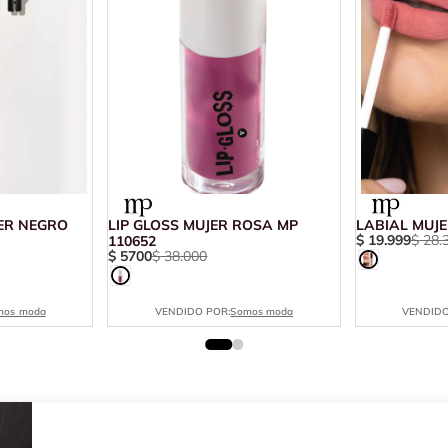
JER NEGRO
LIP GLOSS MUJER ROSA MP
LABIAL MUJE
$
19
.
999
$
28
.
110652
$
5700
$
38
.
000
mos moda
VENDIDO POR:
Somos moda
VENDIDO