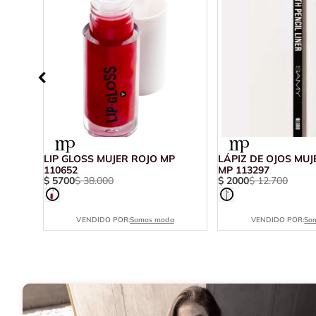
31588
LIP GLOSS MUJER ROJO MP
LÁPIZ DE OJOS MU
110652
MP 113297
$
5700
$
38
.
000
$
2000
$
12
.
700
VENDIDO POR:
Somos moda
VENDIDO POR:
So