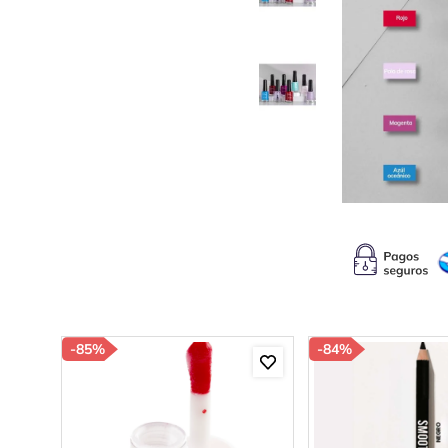
10
.
c
-
85%
-
84%