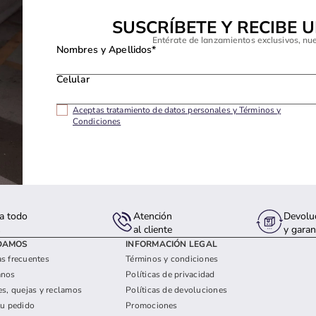
SUSCRÍBETE Y RECIBE 
Entérate de lanzamientos exclusivos, nu
Nombres y Apellidos*
Celular
Aceptas tratamiento de datos personales y Términos y
Condiciones
a todo
Atención
Devolu
s
al cliente
y garan
DAMOS
INFORMACIÓN LEGAL
s frecuentes
Términos y condiciones
anos
Políticas de privacidad
es, quejas y reclamos
Políticas de devoluciones
tu pedido
Promociones