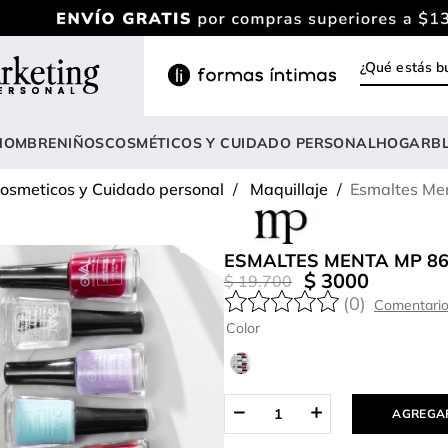
¿Qué estás
INOS MÁS BUSCADOS
ody
HOMBRE
NIÑOS
COSMÉTICOS Y CUIDADO PERSONAL
HOGAR
B
estidos
osmeticos y Cuidado personal
Maquillaje
Esmaltes Me
rasier
lusas
ESMALTES MENTA MP 8
nterizo
$
3000
$
19
.
700
(
0
)
estido
Color
hort
onjunto
AGREGAR
anties