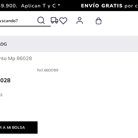
 buscando?
LOG
nta Mp 86028
Ref.
660089
6028
 A MI BOLSA