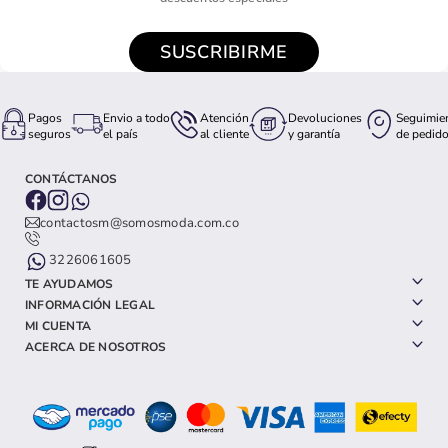
SUSCRIBIRME
Pagos
Envio a todo
Atención
Devoluciones
Seguimie
seguros
el país
al cliente
y garantía
de pedid
CONTÁCTANOS
contactosm@somosmoda.com.co
3226061605
TE AYUDAMOS
INFORMACIÓN LEGAL
MI CUENTA
ACERCA DE NOSOTROS