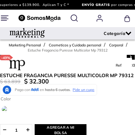
Marketing Personal
Cosmeticos y Cuidado personal
Corporal
Estuche Fragancia Puresse Multicolor Mp 79312
-
49%
Ref.
621703
ESTUCHE FRAGANCIA PURESSE MULTICOLOR MP 79312
$
32
.
300
$
63
.
899
Color
AGREGAR A MI
BOLSA