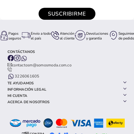
SUSCRIBIRME
Pagos
Envio a todo
Atención
Devoluciones
Seguimie
seguros
el país
al cliente
y garantía
de pedid
CONTÁCTANOS
contactosm@somosmoda.com.co
3226061605
TE AYUDAMOS
INFORMACIÓN LEGAL
MI CUENTA
ACERCA DE NOSOTROS