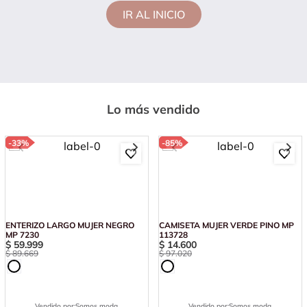
IR AL INICIO
Lo más vendido
-
33%
-
85%
ENTERIZO LARGO MUJER NEGRO
CAMISETA MUJER VERDE PINO MP
MP 7230
113728
$
59
.
999
$
14
.
600
$
89
.
669
$
97
.
020
Vendido por:
Somos moda
Vendido por:
Somos moda