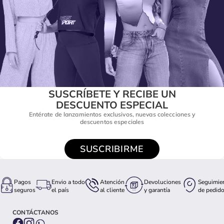
SUSCRÍBETE Y RECIBE UN
DESCUENTO ESPECIAL
Entérate de lanzamientos exclusivos, nuevas colecciones y
descuentos especiales
SUSCRIBIRME
Pagos
Envio a todo
Atención
Devoluciones
Seguimie
seguros
el país
al cliente
y garantía
de pedid
CONTÁCTANOS