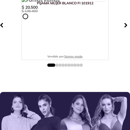
PIJAMA MUJER BLANCO FI 101912
$
20
.
500
$
136
.
400
Vendido por:
Somos moda