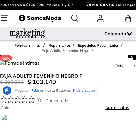
Formas Intimas
Ropa Interior
Especiales Ropa Interior
Faja Adulto Femenino Negro FI
-
55%
Ref.
539784
FAJA ADULTO FEMENINO NEGRO FI
$
103
.
140
$
227
.
200
(
0
)
Color
Guia de tallas