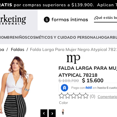
¿Qué estás
INOS MÁS BUSCADOS
rasier
HOMBRE
NIÑOS
COSMÉTICOS Y CUIDADO PERSONAL
HOGAR
B
ody
pa
Faldas
Falda Larga Para Mujer Negro Atypical 782
estidos
nterizo
FALDA LARGA PARA MU
lusas
ATYPICAL 78218
$
15
.
600
$
103
.
700
estido
lusa
(
0
)
amiseta mujer
Color
onjunto