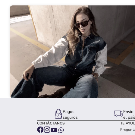
Pagos
Envio 
seguros
el paí
CONTÁCTANOS
TE AYU
Pregunta