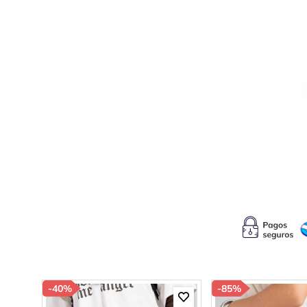
10
.
p
-
40%
-
85%