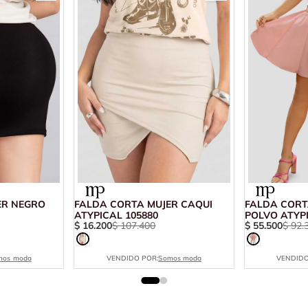
ER NEGRO
FALDA CORTA MUJER CAQUI
FALDA CORT
ATYPICAL 105880
POLVO ATYPI
$
16
.
200
$
107
.
400
$
55
.
500
$
92
.
mos moda
VENDIDO POR:
Somos moda
VENDIDO