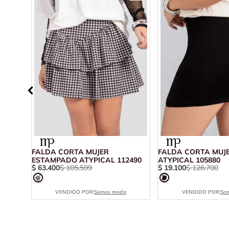
ER
FALDA CORTA MUJER
FALDA CORTA MUJ
ESTAMPADO ATYPICAL 112490
ATYPICAL 105880
$
63
.
400
$
105
.
599
$
19
.
100
$
126
.
700
VENDIDO POR:
Somos moda
VENDIDO POR:
So