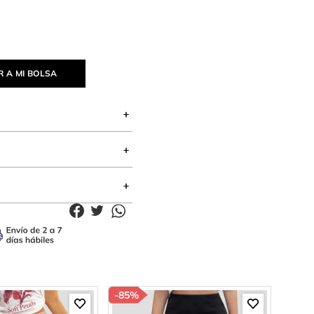
 A MI BOLSA
-
85%
-
85%