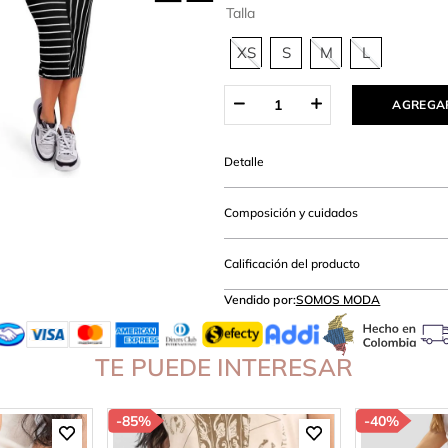
anties
Talla
XS
S
M
L
AGREGAR
Detalle
Composición y cuidados
Calificación del producto
Vendido por:
SOMOS MODA
TE PUEDE INTERESAR
-
85%
-
40%