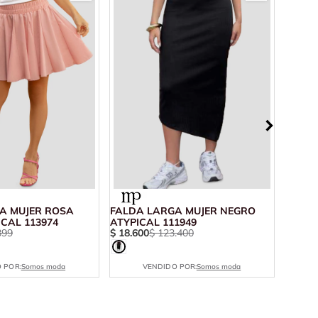
A MUJER ROSA
FALDA LARGA MUJER NEGRO
FALDA
CAL 113974
ATYPICAL 111949
ATYPI
399
$
18
.
600
$
123
.
400
$
23
.
7
 POR:
Somos moda
VENDIDO POR:
Somos moda