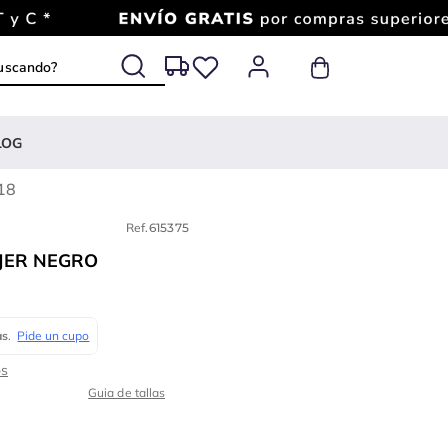
 buscando?
LOG
18
Ref.
615375
JER NEGRO
Guia de tallas