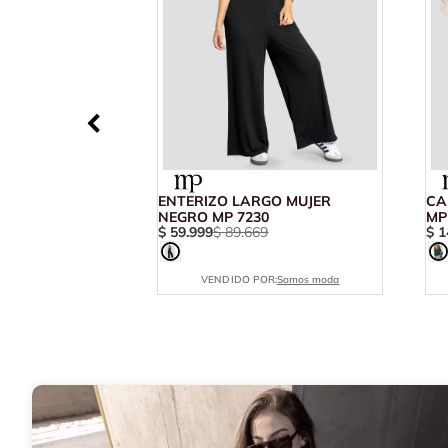
ENTERIZO LARGO MUJER
CA
NEGRO MP 7230
MP
$
59
.
999
$
89
.
669
$
1
VENDIDO POR:
Somos moda