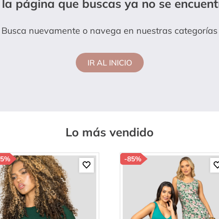
 la página que buscas ya no se encuent
hort
Busca nuevamente o navega en nuestras categorías
IR AL INICIO
Lo más vendido
85%
-
85%