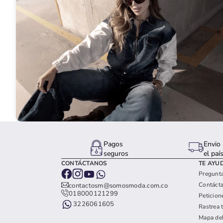
Pagos
Envio 
seguros
el paí
CONTÁCTANOS
TE AYU
Pregunta
Contáct
contactosm@somosmoda.com.co
018000121299
Peticion
3226061605
Rastrea 
Mapa del