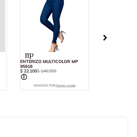
ENTERIZO MULTICOLOR MP
95918
$
22
.
100
$
146
.
999
VENDIDO POR:
Somos moda