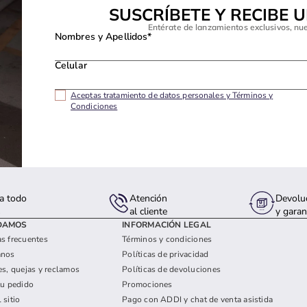
SUSCRÍBETE Y RECIBE 
Entérate de lanzamientos exclusivos, nu
Nombres y Apellidos*
Celular
Aceptas tratamiento de datos personales y Términos y
Condiciones
a todo
Atención
Devolu
s
al cliente
y garan
DAMOS
INFORMACIÓN LEGAL
s frecuentes
Términos y condiciones
anos
Políticas de privacidad
es, quejas y reclamos
Políticas de devoluciones
tu pedido
Promociones
 sitio
Pago con ADDI y chat de venta asistida