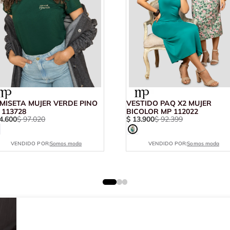
MISETA MUJER VERDE PINO
VESTIDO PAQ X2 MUJER
 113728
BICOLOR MP 112022
4
.
600
$
97
.
020
$
13
.
900
$
92
.
399
VENDIDO POR:
Somos moda
VENDIDO POR:
Somos moda