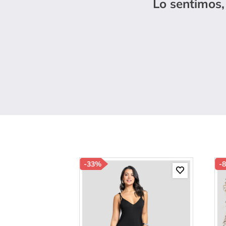
Lo sentimos,
10
.
s
-
33%
-