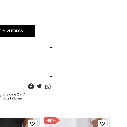
 A MI BOLSA
-
85%
-
85%