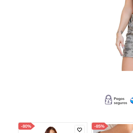
10
.
s
-
80%
-
85%