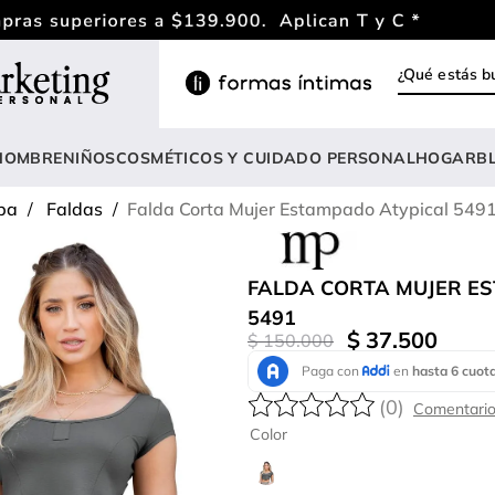
¿Qué estás
INOS MÁS BUSCADOS
ody
HOMBRE
NIÑOS
COSMÉTICOS Y CUIDADO PERSONAL
HOGAR
B
estidos
pa
Faldas
Falda Corta Mujer Estampado Atypical 549
rasier
nterizo
FALDA CORTA MUJER E
lusas
5491
$
37
.
500
$
150
.
000
estido
anties
(
0
)
lusa
Color
onjunto