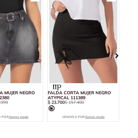
A MUJER NEGRO
FALDA CORTA MUJER NEGRO
FALDA
2380
ATYPICAL 111389
CARAM
.
999
$
23
.
700
$
157
.
400
$
28
.
5
 POR:
Somos moda
VENDIDO POR:
Somos moda