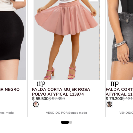
ER NEGRO
FALDA CORTA MUJER ROSA
FALDA CORT
POLVO ATYPICAL 113974
ATYPICAL 11
$
55
.
500
$
92
.
399
$
79
.
200
$
131
mos moda
VENDIDO POR:
Somos moda
VENDIDO