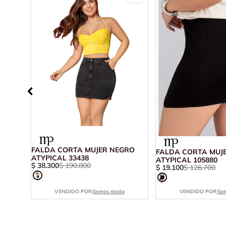
ER
FALDA CORTA MUJER NEGRO
FALDA CORTA MUJ
ATYPICAL 33438
ATYPICAL 105880
$
38
.
300
$
190
.
800
$
19
.
100
$
126
.
700
VENDIDO POR:
Somos moda
VENDIDO POR:
So