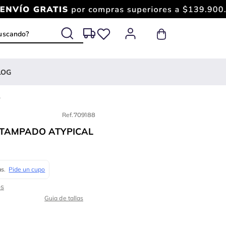
 buscando?
LOG
1
Ref.
709188
STAMPADO ATYPICAL
Guia de tallas