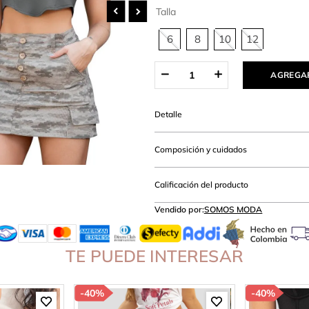
hort
Talla
6
8
10
12
AGREGAR
Detalle
Composición y cuidados
Calificación del producto
Vendido por:
SOMOS MODA
TE PUEDE INTERESAR
-
40%
-
40%