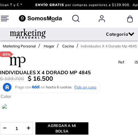
Individuales X 4 Dorado Mp 4845
Marketing Personal
Hogar
Cocina
-
85%
Ref.
713035
INDIVIDUALES X 4 DORADO MP 4845
$
16
.
500
$
109
.
700
Color
AGREGAR A MI
BOLSA