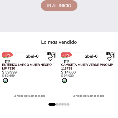
IR AL INICIO
Lo más vendido
-
33%
-
85%
ENTERIZO LARGO MUJER NEGRO
CAMISETA MUJER VERDE PINO MP
MP 7230
113728
$
59
.
999
$
14
.
600
$
89
.
669
$
97
.
020
Vendido por:
Somos moda
Vendido por:
Somos moda