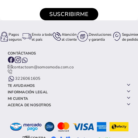
SUSCRIBIRME
Pagos
Envio a todo
Atención
Devoluciones
Seguimie
seguros
el país
al cliente
y garantía
de pedid
CONTÁCTANOS
contactosm@somosmoda.com.co
3226061605
TE AYUDAMOS
INFORMACIÓN LEGAL
MI CUENTA
ACERCA DE NOSOTROS