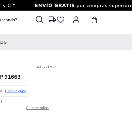
 buscando?
LOG
Ref.
660787
P 91663
Guia de tallas