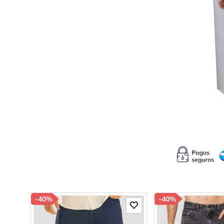
10
.
p
-
40%
-
40%