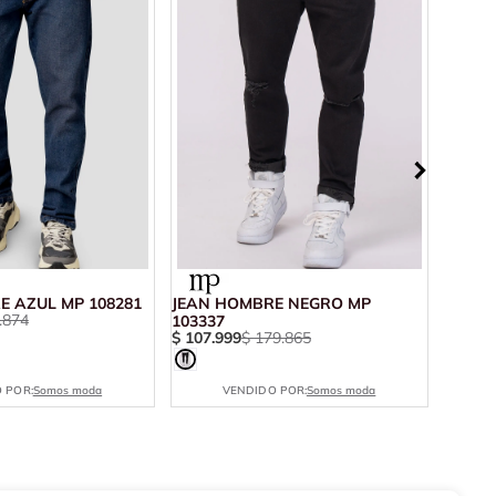
E AZUL MP 108281
JEAN HOMBRE NEGRO MP
JEAN 
.
874
$
98
.
9
103337
$
107
.
999
$
179
.
865
 POR:
Somos moda
VENDIDO POR:
Somos moda