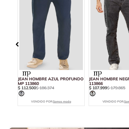
URO
JEAN HOMBRE AZUL PROFUNDO
JEAN HOMBRE NEG
MP 113860
113866
$
112
.
500
$
186
.
374
$
107
.
999
$
179
.
865
VENDIDO POR:
Somos moda
VENDIDO POR:
So