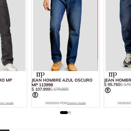
RO MP
JEAN HOMBRE AZUL OSCURO
JEAN HOMBR
$
95
.
760
$
175
MP 113998
$
107
.
999
$
179
.
865
mos moda
VENDIDO POR:
Somos moda
VENDIDO