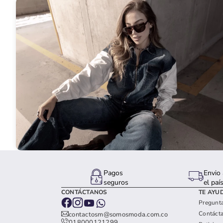
Pagos
Envio 
seguros
el paí
CONTÁCTANOS
TE AYU
Pregunta
Contáct
contactosm@somosmoda.com.co
018000121299