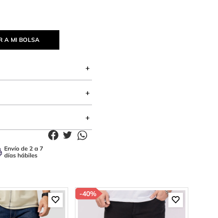
 A MI BOLSA
-
40%
-
40%