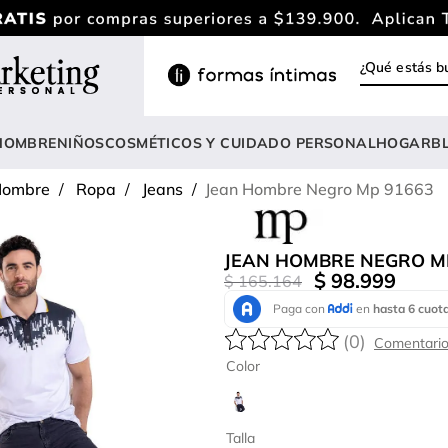
¿Qué estás
INOS MÁS BUSCADOS
rasier
HOMBRE
NIÑOS
COSMÉTICOS Y CUIDADO PERSONAL
HOGAR
B
ody
ombre
Ropa
Jeans
Jean Hombre Negro Mp 91663
estidos
nterizo
JEAN HOMBRE NEGRO M
lusas
$
98
.
999
$
165
.
164
estido
(
0
)
lusa
Color
amiseta mujer
onjunto
Talla