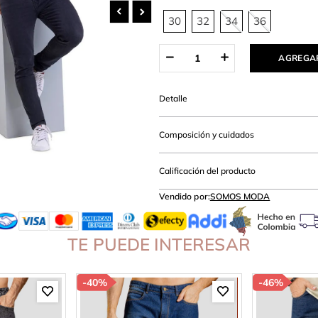
anties
30
32
34
36
AGREGAR
Detalle
Composición y cuidados
Calificación del producto
Vendido por:
SOMOS MODA
TE PUEDE INTERESAR
-
40%
-
46%