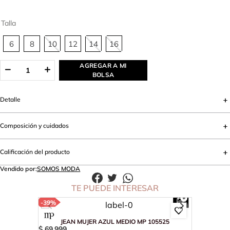
Talla
6
8
10
12
14
16
AGREGAR A MI
BOLSA
Detalle
Composición y cuidados
Calificación del producto
Vendido por:
SOMOS MODA
TE PUEDE INTERESAR
-
39%
JEAN MUJER AZUL MEDIO MP 105525
$
69
.
999