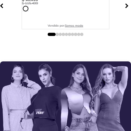
$
115
.
499
Vendido por:
Somos moda