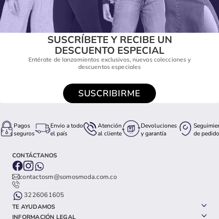
SUSCRÍBETE Y RECIBE UN
DESCUENTO ESPECIAL
Entérate de lanzamientos exclusivos, nuevas colecciones y
descuentos especiales
SUSCRIBIRME
Pagos
Envio a todo
Atención
Devoluciones
Seguimie
seguros
el país
al cliente
y garantía
de pedid
CONTÁCTANOS
contactosm@somosmoda.com.co
3226061605
TE AYUDAMOS
INFORMACIÓN LEGAL