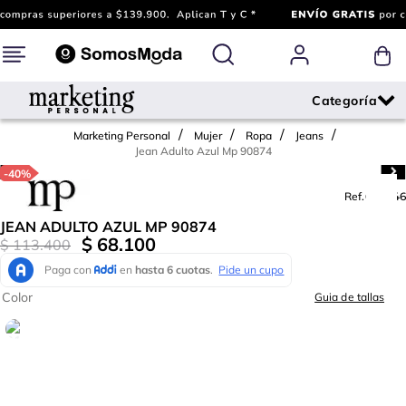
Marketing Personal
Mujer
Ropa
Jeans
Jean Adulto Azul Mp 90874
-
40%
Ref.
664346
JEAN ADULTO AZUL MP 90874
$
68
.
100
$
113
.
400
Color
Guia de tallas