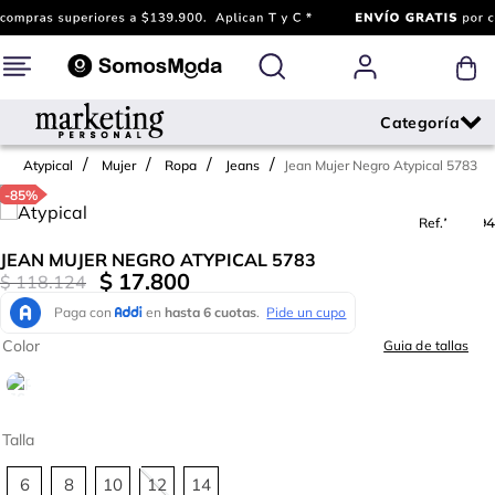
Jean Mujer Negro Atypical 5783
Atypical
Mujer
Ropa
Jeans
-
85%
Ref.
708594
JEAN MUJER NEGRO ATYPICAL 5783
$
17
.
800
$
118
.
124
Color
Guia de tallas
Talla
6
8
10
12
14