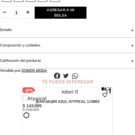
AGREGAR A MI
BOLSA
Detalle
Composición y cuidados
Calificación del producto
Vendido por:
SOMOS MODA
TE PUEDE INTERESAR
-
40%
JEAN MUJER AZUL ATYPICAL 113863
$
143
.
999
$
238
.
560