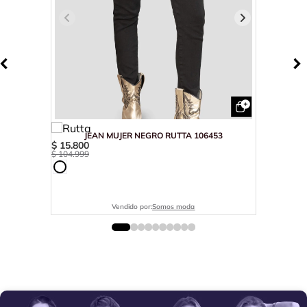
JEAN MUJER NEGRO RUTTA 106453
$
15
.
800
$
104
.
999
Vendido por:
Somos moda