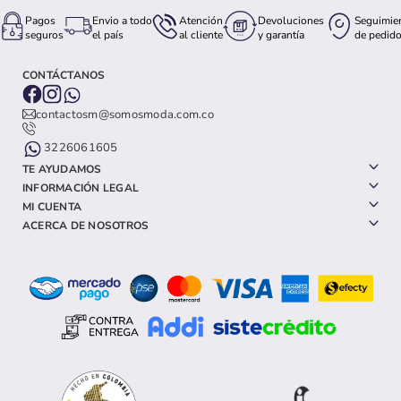
Pagos
Envio a todo
Atención
Devoluciones
Seguimie
seguros
el país
al cliente
y garantía
de pedid
CONTÁCTANOS
contactosm@somosmoda.com.co
3226061605
TE AYUDAMOS
INFORMACIÓN LEGAL
MI CUENTA
ACERCA DE NOSOTROS