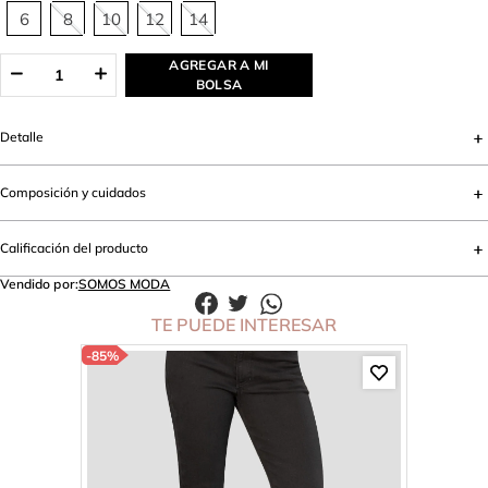
6
8
10
12
14
AGREGAR A MI
BOLSA
Detalle
Composición y cuidados
Calificación del producto
Vendido por:
SOMOS MODA
TE PUEDE INTERESAR
-
85%