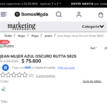
Jean Mujer Azul Oscuro Rutta 5825
Rutta
Mujer
Ropa
Jeans
-
40%
Ref.
708853
JEAN MUJER AZUL OSCURO RUTTA 5825
$
75
.
600
$
126
.
000
(
0
)
Color
Guia de tallas
Talla