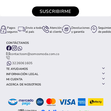
SUSCRIBIRME
Pagos
Envio a todo
Atención
Devoluciones
Seguimie
seguros
el país
al cliente
y garantía
de pedid
CONTÁCTANOS
contactosm@somosmoda.com.co
3226061605
TE AYUDAMOS
INFORMACIÓN LEGAL
MI CUENTA
ACERCA DE NOSOTROS