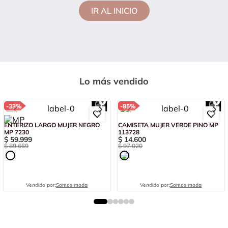
IR AL INICIO
Lo más vendido
-
33%
-
85%
ENTERIZO LARGO MUJER NEGRO
CAMISETA MUJER VERDE PINO MP
MP 7230
113728
$
59
.
999
$
14
.
600
$
89
.
669
$
97
.
020
Vendido por:
Somos moda
Vendido por:
Somos moda