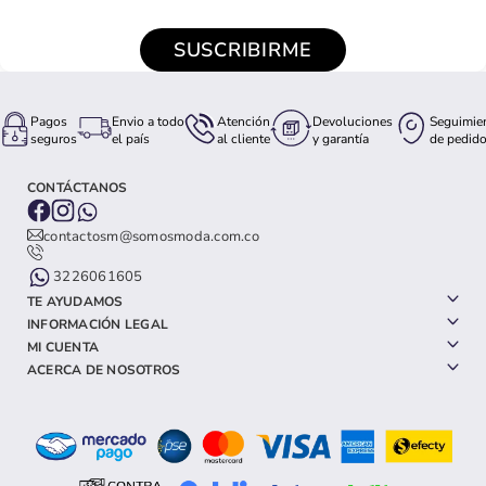
SUSCRIBIRME
Pagos
Envio a todo
Atención
Devoluciones
Seguimie
seguros
el país
al cliente
y garantía
de pedid
CONTÁCTANOS
contactosm@somosmoda.com.co
3226061605
TE AYUDAMOS
INFORMACIÓN LEGAL
MI CUENTA
ACERCA DE NOSOTROS