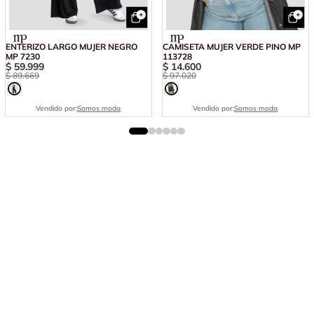
ENTERIZO LARGO MUJER NEGRO
CAMISETA MUJER VERDE PINO MP
MP 7230
113728
$
59
.
999
$
14
.
600
$
89
.
669
$
97
.
020
Vendido por:
Somos moda
Vendido por:
Somos moda