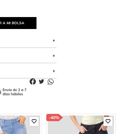
 A MI BOLSA
-
40%
-
46%