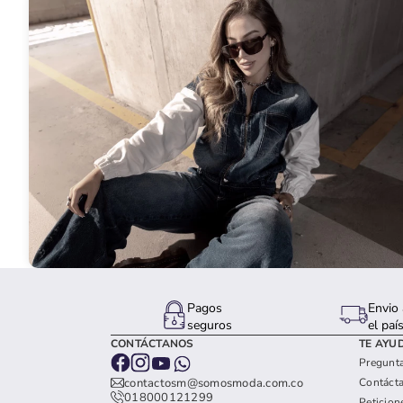
Pagos
Envio 
seguros
el paí
CONTÁCTANOS
TE AYU
Pregunta
Contáct
contactosm@somosmoda.com.co
018000121299
Peticion