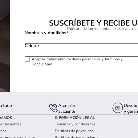
SUSCRÍBETE Y RECIBE 
Entérate de lanzamientos exclusivos, nu
Nombres y Apellidos*
Celular
Aceptas tratamiento de datos personales y Términos y
Condiciones
a todo
Atención
Devolu
s
al cliente
y garan
DAMOS
INFORMACIÓN LEGAL
s frecuentes
Términos y condiciones
anos
Políticas de privacidad
es, quejas y reclamos
Políticas de devoluciones