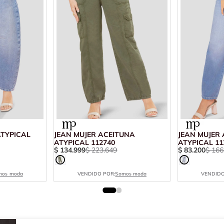
ATYPICAL
JEAN MUJER ACEITUNA
JEAN MUJER 
ATYPICAL 112740
ATYPICAL 11
$
134
.
999
$
223
.
649
$
83
.
200
$
166
mos moda
VENDIDO POR:
Somos moda
VENDIDO