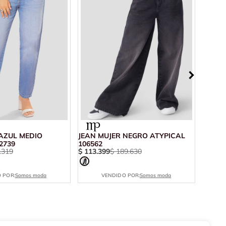
AZUL MEDIO
JEAN MUJER NEGRO ATYPICAL
JEAN 
2739
106562
10414
.
319
$
113
.
399
$
189
.
630
$
110
.
 POR:
Somos moda
VENDIDO POR:
Somos moda