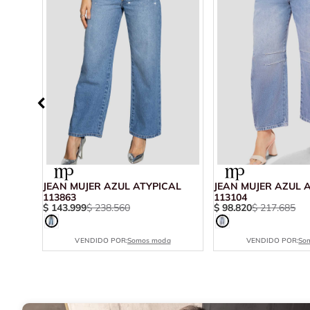
AL
JEAN MUJER AZUL ATYPICAL
JEAN MUJER AZUL 
113863
113104
$
143
.
999
$
238
.
560
$
98
.
820
$
217
.
685
VENDIDO POR:
Somos moda
VENDIDO POR:
So