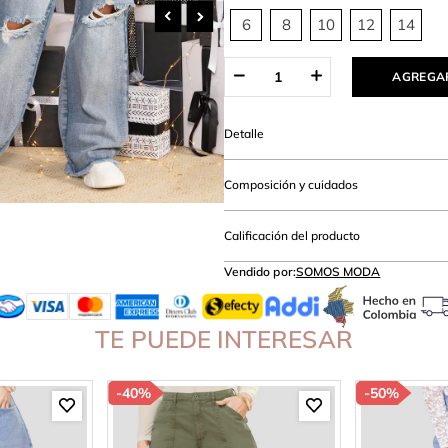
hort
6
8
10
12
14
AGREGAR
Detalle
Composición y cuidados
Calificación del producto
Vendido por:
SOMOS MODA
TE PUEDE INTERESAR
-
40%
-
50%