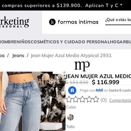
¿Qué estás
INOS MÁS BUSCADOS
ody
HOMBRE
NIÑOS
COSMÉTICOS Y CUIDADO PERSONAL
HOGAR
B
estidos
pa
Jeans
Jean Mujer Azul Medio Atypical 2931
rasier
nterizo
JEAN MUJER AZUL MEDIO
lusas
$
116
.
999
$
193
.
830
estido
(
0
)
anties
Color
lusa
onjunto
Talla