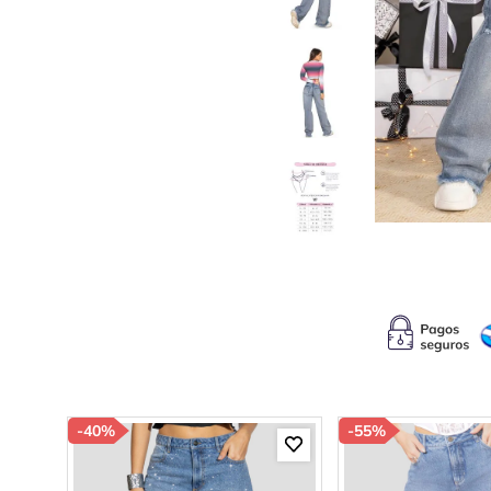
10
.
s
-
40%
-
55%