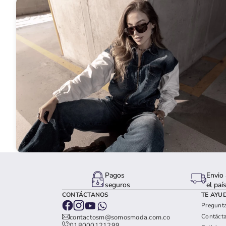
Pagos
Envio 
seguros
el paí
CONTÁCTANOS
TE AYU
Pregunta
Contáct
contactosm@somosmoda.com.co
018000121299