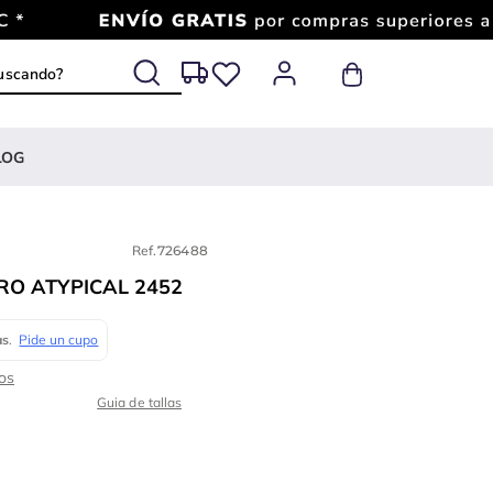
 buscando?
LOG
Ref.
726488
RO ATYPICAL 2452
Guia de tallas