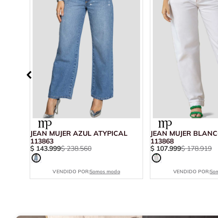
AL
JEAN MUJER AZUL ATYPICAL
JEAN MUJER BLANC
113863
113868
$
143
.
999
$
238
.
560
$
107
.
999
$
178
.
919
VENDIDO POR:
Somos moda
VENDIDO POR:
So