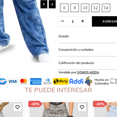
lanco
6
8
10
12
14
AGREGAR
Detalle
Composición y cuidados
Calificación del producto
Vendido por:
SOMOS MODA
TE PUEDE INTERESAR
-
40%
-
40%