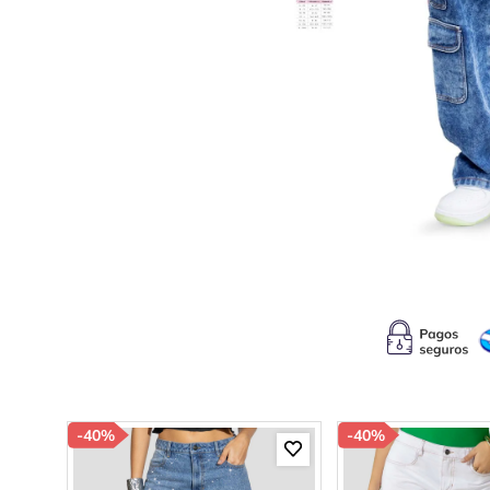
10
.
b
-
40%
-
40%