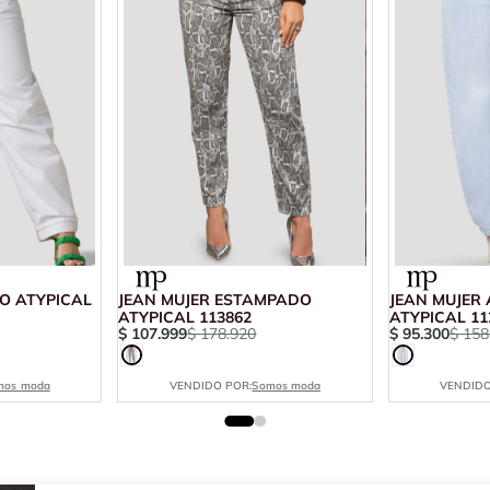
O ATYPICAL
JEAN MUJER ESTAMPADO
JEAN MUJER
ATYPICAL 113862
ATYPICAL 11
$
107
.
999
$
178
.
920
$
95
.
300
$
158
mos moda
VENDIDO POR:
Somos moda
VENDIDO