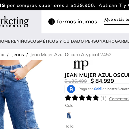
¿Qué estás
INOS MÁS BUSCADOS
ody
HOMBRE
NIÑOS
COSMÉTICOS Y CUIDADO PERSONAL
HOGAR
B
estidos
pa
Jeans
Jean Mujer Azul Oscuro Atypical 2452
lusas
nterizo
JEAN MUJER AZUL OSCU
rasier
$
84
.
999
$
136
.
499
estido
(
1
)
hort
Color
amibuzo
opa deportiva mujer
Talla