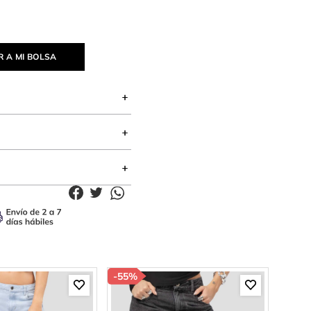
 A MI BOLSA
-
55%
-
46%