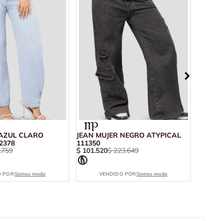
 AZUL CLARO
JEAN MUJER NEGRO ATYPICAL
JEAN 
2378
111350
10414
.
759
$
101
.
520
$
223
.
649
$
110
.
 POR:
Somos moda
VENDIDO POR:
Somos moda