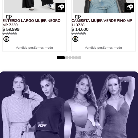
ENTERIZO LARGO MUJER NEGRO
CAMISETA MUJER VERDE PINO MP
MP 7230
113728
$
59
.
999
$
14
.
600
$
89
.
669
$
97
.
020
Vendido por:
Somos moda
Vendido por:
Somos moda