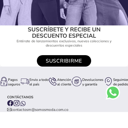
SUSCRÍBETE Y RECIBE UN
DESCUENTO ESPECIAL
Entérate de lanzamientos exclusivos, nuevas colecciones y
descuentos especiales
SUSCRIBIRME
Pagos
Envio a todo
Atención
Devoluciones
Seguimie
seguros
el país
al cliente
y garantía
de pedid
CONTÁCTANOS
contactosm@somosmoda.com.co
3226061605
TE AYUDAMOS