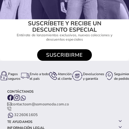
SUSCRÍBETE Y RECIBE UN
DESCUENTO ESPECIAL
Entérate de lanzamientos exclusivos, nuevas colecciones y
descuentos especiales
SUSCRIBIRME
Pagos
Envio a todo
Atención
Devoluciones
Seguimie
seguros
el país
al cliente
y garantía
de pedid
CONTÁCTANOS
contactosm@somosmoda.com.co
3226061605
TE AYUDAMOS
INFORMACIÓN LEGAL