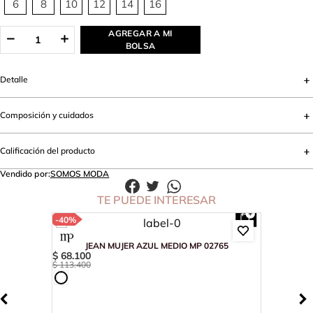
6
8
10
12
14
16
AGREGAR A MI
BOLSA
Detalle
Composición y cuidados
Calificación del producto
Vendido por:
SOMOS MODA
TE PUEDE INTERESAR
-
40%
JEAN MUJER AZUL MEDIO MP 02765
$
68
.
100
$
113
.
400