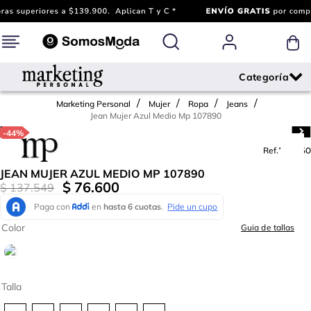
Marketing Personal
Mujer
Ropa
Jeans
Jean Mujer Azul Medio Mp 107890
-
44%
Ref.
768850
JEAN MUJER AZUL MEDIO MP 107890
$
76
.
600
$
137
.
549
Color
Guia de tallas
Talla