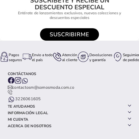
SUSCRÍBETE Y RECIBE UN
DESCUENTO ESPECIAL
Entérate de lanzamientos exclusivos, nuevas colecciones y
descuentos especiales
SUSCRIBIRME
Pagos
Envio a todo
Atención
Devoluciones
Seguimie
seguros
el país
al cliente
y garantía
de pedid
CONTÁCTANOS
contactosm@somosmoda.com.co
3226061605
TE AYUDAMOS
INFORMACIÓN LEGAL
MI CUENTA
ACERCA DE NOSOTROS