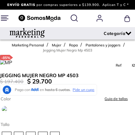
Marketing Personal
Mujer
Ropa
Pantalones y joggers
Jegging Mujer Negro Mp 4503
-
85%
Ref.
716492
JEGGING MUJER NEGRO MP 4503
$
29
.
700
$
197
.
400
Color
Guia de tallas
Talla