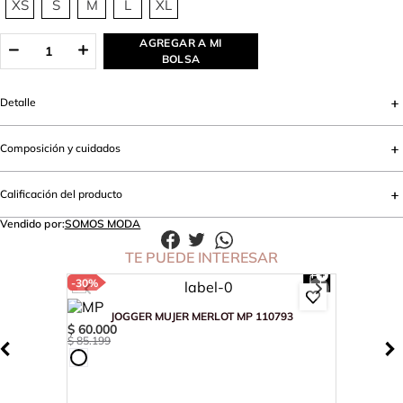
XS
S
M
L
XL
AGREGAR A MI
BOLSA
Detalle
Composición y cuidados
Calificación del producto
Vendido por:
SOMOS MODA
TE PUEDE INTERESAR
-
30%
JOGGER MUJER MERLOT MP 110793
$
60
.
000
$
85
.
199