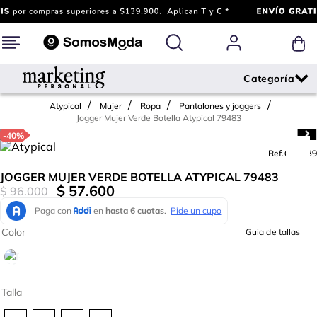
Atypical
Mujer
Ropa
Pantalones y joggers
Jogger Mujer Verde Botella Atypical 79483
-
40%
Ref.
643489
JOGGER MUJER VERDE BOTELLA ATYPICAL 79483
$
57
.
600
$
96
.
000
Color
Guia de tallas
Talla