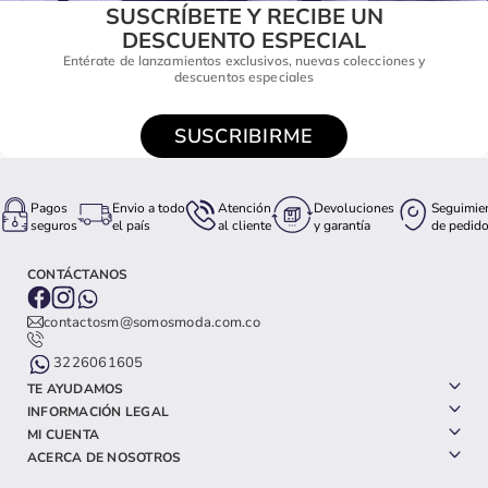
SUSCRÍBETE Y RECIBE UN
DESCUENTO ESPECIAL
Entérate de lanzamientos exclusivos, nuevas colecciones y
descuentos especiales
SUSCRIBIRME
Pagos
Envio a todo
Atención
Devoluciones
Seguimie
seguros
el país
al cliente
y garantía
de pedid
CONTÁCTANOS
contactosm@somosmoda.com.co
3226061605
TE AYUDAMOS
INFORMACIÓN LEGAL
MI CUENTA
ACERCA DE NOSOTROS