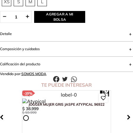
XS
S
M
L
AGREGAR A MI
BOLSA
Detalle
Composición y cuidados
Calificación del producto
Vendido por:
SOMOS MODA
TE PUEDE INTERESAR
-
35%
JOGGER MUJER GRIS JASPE ATYPICAL 96922
$
38
.
999
$
59
.
999