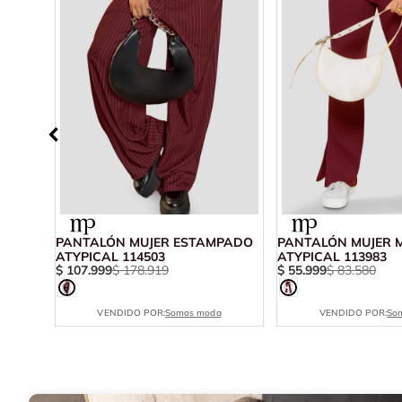
JA
PANTALÓN MUJER ESTAMPADO
PANTALÓN MUJER 
ATYPICAL 114503
ATYPICAL 113983
$
107
.
999
$
178
.
919
$
55
.
999
$
83
.
580
VENDIDO POR:
Somos moda
VENDIDO POR:
So