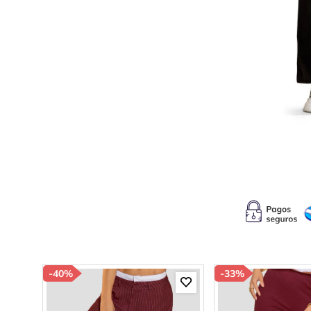
10
.
c
-
40%
-
33%