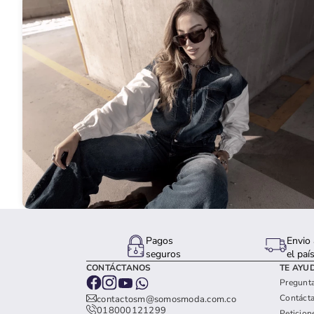
Pagos
Envio 
seguros
el paí
CONTÁCTANOS
TE AYU
Pregunta
Contáct
contactosm@somosmoda.com.co
018000121299
Peticion