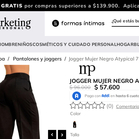
¿Qué estás
INOS MÁS BUSCADOS
ody
HOMBRE
NIÑOS
COSMÉTICOS Y CUIDADO PERSONAL
HOGAR
B
estidos
pa
Pantalones y joggers
Jogger Mujer Negro Atypical 
rasier
lusas
JOGGER MUJER NEGRO A
nterizo
$
57
.
600
$
96
.
000
estido
(
0
)
hort
Color
onjunto
anties
Talla