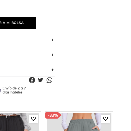
 A MI BOLSA
-
33%
-
40%