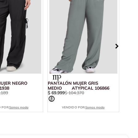
UJER NEGRO
PANTALÓN MUJER GRIS
PANTA
1938
MEDIO ATYPICAL 106866
ATYPI
.
189
$
69
.
999
$
104
.
370
$
75
.
6
 POR:
Somos moda
VENDIDO POR:
Somos moda