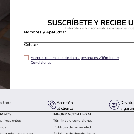
SUSCRÍBETE Y RECIBE 
Entérate de lanzamientos exclusivos, nu
Nombres y Apellidos*
Celular
Aceptas tratamiento de datos personales y Términos y
Condiciones
a todo
Atención
Devolu
s
al cliente
y garan
DAMOS
INFORMACIÓN LEGAL
s frecuentes
Términos y condiciones
anos
Políticas de privacidad
es, quejas y reclamos
Políticas de devoluciones