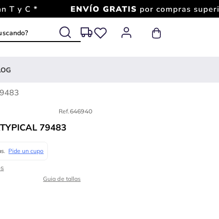
 buscando?
LOG
79483
Ref.
646940
TYPICAL 79483
Guia de tallas