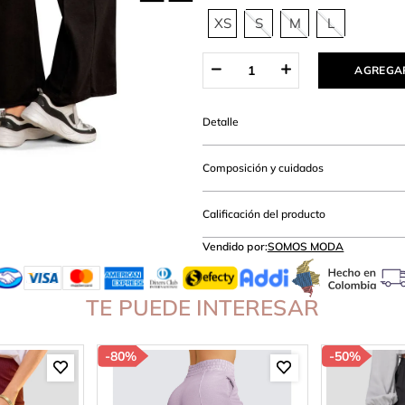
amibuzo
XS
S
M
L
AGREGAR
Detalle
Composición y cuidados
Calificación del producto
Vendido por:
SOMOS MODA
TE PUEDE INTERESAR
-
80%
-
50%