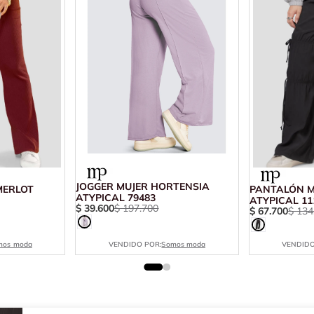
JOGGER MUJER HORTENSIA
MERLOT
PANTALÓN M
ATYPICAL 79483
ATYPICAL 11
$
39
.
600
$
197
.
700
$
67
.
700
$
134
mos moda
VENDIDO POR:
Somos moda
VENDIDO