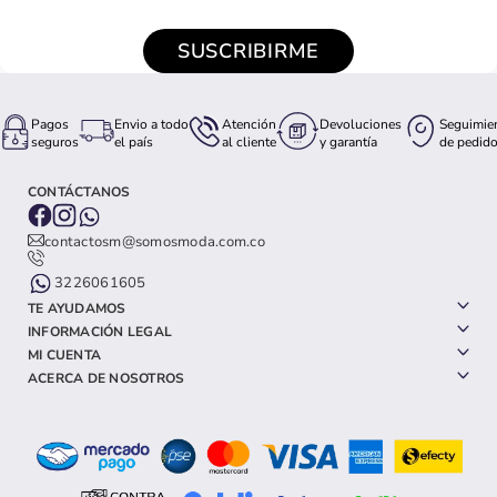
SUSCRIBIRME
Pagos
Envio a todo
Atención
Devoluciones
Seguimie
seguros
el país
al cliente
y garantía
de pedid
CONTÁCTANOS
contactosm@somosmoda.com.co
3226061605
TE AYUDAMOS
INFORMACIÓN LEGAL
MI CUENTA
ACERCA DE NOSOTROS