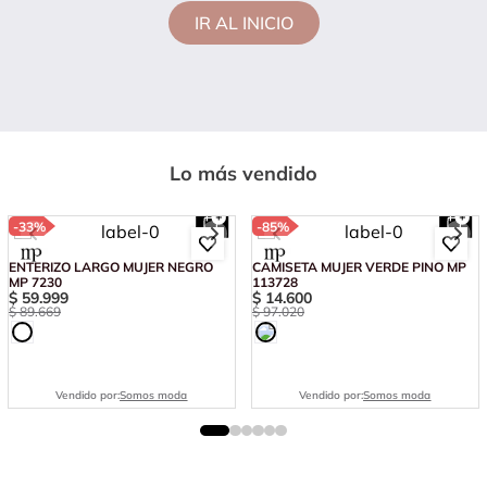
IR AL INICIO
Lo más vendido
-
33%
-
85%
ENTERIZO LARGO MUJER NEGRO
CAMISETA MUJER VERDE PINO MP
MP 7230
113728
$
59
.
999
$
14
.
600
$
89
.
669
$
97
.
020
Vendido por:
Somos moda
Vendido por:
Somos moda