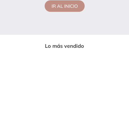
IR AL INICIO
Lo más vendido
-
33%
-
85%
ENTERIZO LARGO MUJER NEGRO
CAMISETA MUJER VERDE PINO MP
MP 7230
113728
$
59
.
999
$
14
.
600
$
89
.
669
$
97
.
020
Vendido por:
Somos moda
Vendido por:
Somos moda