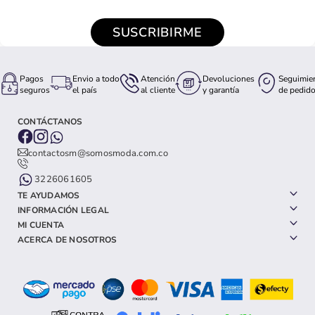
SUSCRIBIRME
Pagos
Envio a todo
Atención
Devoluciones
Seguimie
seguros
el país
al cliente
y garantía
de pedid
CONTÁCTANOS
contactosm@somosmoda.com.co
3226061605
TE AYUDAMOS
INFORMACIÓN LEGAL
MI CUENTA
ACERCA DE NOSOTROS