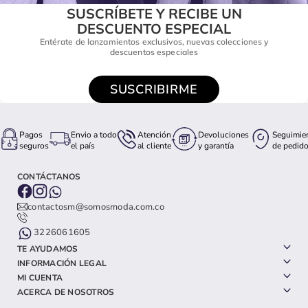
SUSCRÍBETE Y RECIBE UN
DESCUENTO ESPECIAL
Entérate de lanzamientos exclusivos, nuevas colecciones y
descuentos especiales
SUSCRIBIRME
Pagos
Envio a todo
Atención
Devoluciones
Seguimie
seguros
el país
al cliente
y garantía
de pedid
CONTÁCTANOS
contactosm@somosmoda.com.co
3226061605
TE AYUDAMOS
INFORMACIÓN LEGAL
MI CUENTA
ACERCA DE NOSOTROS