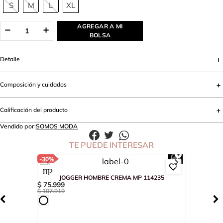
S
M
L
XL
AGREGAR A MI
BOLSA
Detalle
Composición y cuidados
Calificación del producto
Vendido por:
SOMOS MODA
TE PUEDE INTERESAR
-
30%
JOGGER HOMBRE CREMA MP 114235
$
75
.
999
$
107
.
919