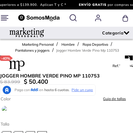
Marketing Personal
Hombre
Ropa Deportiva
Jogger Hombre Verde Pino Mp 110753
Pantalones y joggers
-
40%
Ref.
775004
JOGGER HOMBRE VERDE PINO MP 110753
$
50
.
400
$
83
.
999
Color
Guia de tallas
Talla