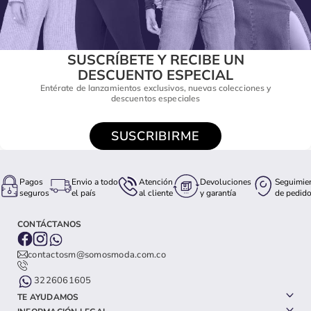
SUSCRÍBETE Y RECIBE UN
DESCUENTO ESPECIAL
Entérate de lanzamientos exclusivos, nuevas colecciones y
descuentos especiales
SUSCRIBIRME
Pagos
Envio a todo
Atención
Devoluciones
Seguimie
seguros
el país
al cliente
y garantía
de pedid
CONTÁCTANOS
contactosm@somosmoda.com.co
3226061605
TE AYUDAMOS