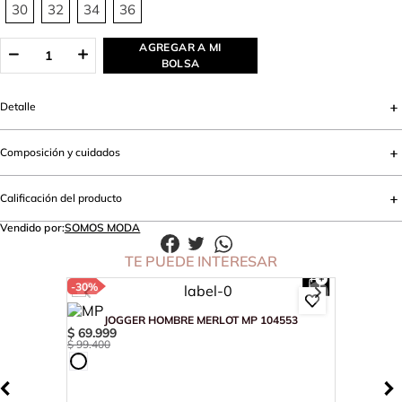
30
32
34
36
AGREGAR A MI
BOLSA
Detalle
Composición y cuidados
Calificación del producto
Vendido por:
SOMOS MODA
TE PUEDE INTERESAR
-
30%
JOGGER HOMBRE MERLOT MP 104553
$
69
.
999
$
99
.
400