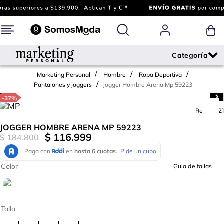
Marketing Personal
Hombre
Ropa Deportiva
Jogger Hombre Arena Mp 59223
Pantalones y joggers
-
37%
Ref.
791121
JOGGER HOMBRE ARENA MP 59223
$
116
.
999
$
184
.
800
Color
Guia de tallas
Talla