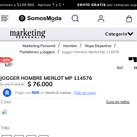
Marketing Personal
Hombre
Ropa Deportiva
Jogger Hombre Merlot Mp 114576
Pantalones y joggers
-
30%
Ref.
792799
JOGGER HOMBRE MERLOT MP 114576
$
76
.
000
$
107
.
919
Color
Guia de tallas
Talla