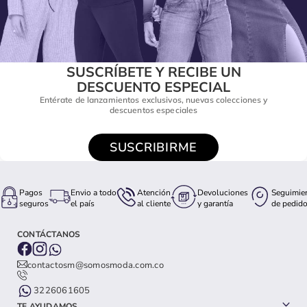
SUSCRÍBETE Y RECIBE UN
DESCUENTO ESPECIAL
Entérate de lanzamientos exclusivos, nuevas colecciones y
descuentos especiales
SUSCRIBIRME
Pagos
Envio a todo
Atención
Devoluciones
Seguimie
seguros
el país
al cliente
y garantía
de pedid
CONTÁCTANOS
contactosm@somosmoda.com.co
3226061605
TE AYUDAMOS