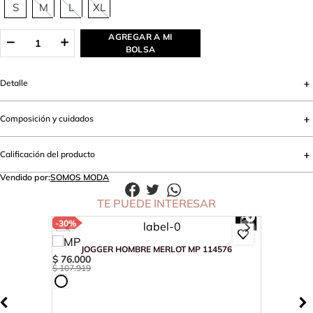
S
M
L
XL
AGREGAR A MI
BOLSA
Detalle
Composición y cuidados
Calificación del producto
Vendido por:
SOMOS MODA
TE PUEDE INTERESAR
-
30%
JOGGER HOMBRE MERLOT MP 114576
$
76
.
000
$
107
.
919