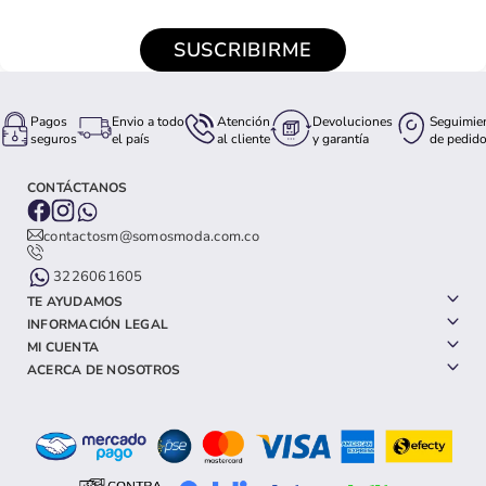
SUSCRIBIRME
Pagos
Envio a todo
Atención
Devoluciones
Seguimie
seguros
el país
al cliente
y garantía
de pedid
CONTÁCTANOS
contactosm@somosmoda.com.co
3226061605
TE AYUDAMOS
INFORMACIÓN LEGAL
MI CUENTA
ACERCA DE NOSOTROS