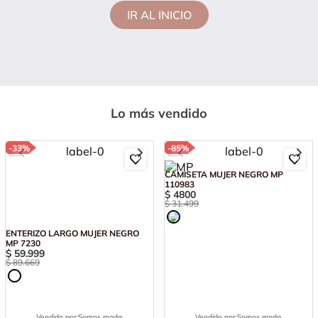
IR AL INICIO
Lo más vendido
-
33%
-
85%
ENTERIZO LARGO MUJER NEGRO
CAMISETA MUJER NEGRO MP
MP 7230
110983
$
59
.
999
$
4800
$
89
.
669
$
31
.
499
Vendido por:
Somos moda
Vendido por:
Somos moda