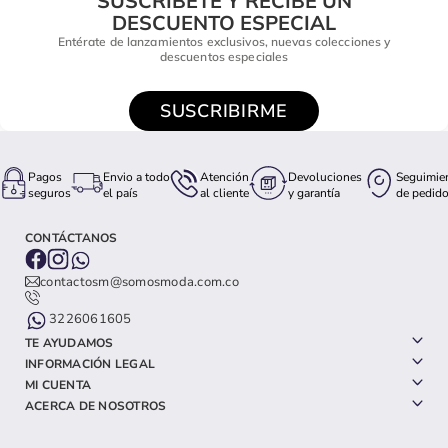
SUSCRÍBETE Y RECIBE UN
DESCUENTO ESPECIAL
Entérate de lanzamientos exclusivos, nuevas colecciones y
descuentos especiales
SUSCRIBIRME
Pagos
Envio a todo
Atención
Devoluciones
Seguimie
seguros
el país
al cliente
y garantía
de pedid
CONTÁCTANOS
contactosm@somosmoda.com.co
3226061605
TE AYUDAMOS
INFORMACIÓN LEGAL
MI CUENTA
ACERCA DE NOSOTROS