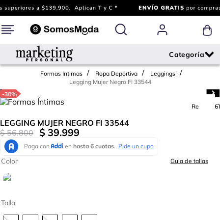
Formas Intimas
Ropa Deportiva
Leggings
Legging Mujer Negro FI 33544
-
30%
Ref.
681161
LEGGING MUJER NEGRO FI 33544
$
39
.
999
$
56
.
800
Color
Guia de tallas
Talla