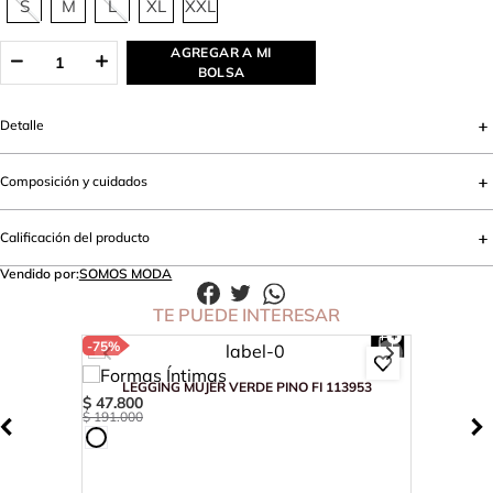
S
M
L
XL
XXL
AGREGAR A MI
BOLSA
Detalle
Composición y cuidados
Calificación del producto
Vendido por:
SOMOS MODA
TE PUEDE INTERESAR
-
75%
LEGGING MUJER VERDE PINO FI 113953
$
47
.
800
$
191
.
000