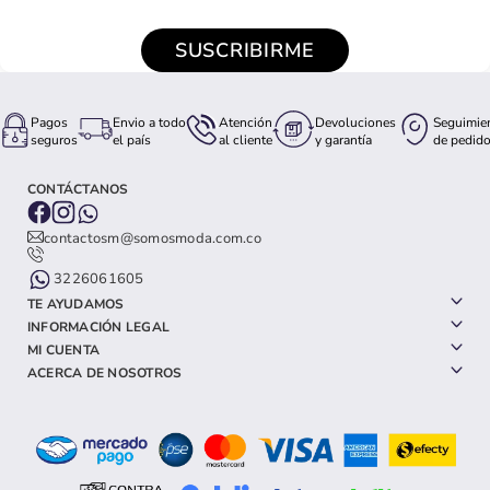
SUSCRIBIRME
Pagos
Envio a todo
Atención
Devoluciones
Seguimie
seguros
el país
al cliente
y garantía
de pedid
CONTÁCTANOS
contactosm@somosmoda.com.co
3226061605
TE AYUDAMOS
INFORMACIÓN LEGAL
MI CUENTA
ACERCA DE NOSOTROS