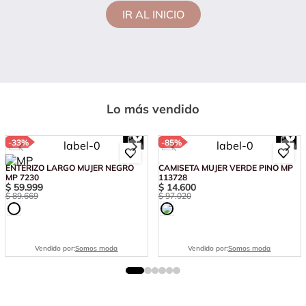
IR AL INICIO
Lo más vendido
-
33%
-
85%
ENTERIZO LARGO MUJER NEGRO
CAMISETA MUJER VERDE PINO MP
MP 7230
113728
$
59
.
999
$
14
.
600
$
89
.
669
$
97
.
020
Vendido por:
Somos moda
Vendido por:
Somos moda