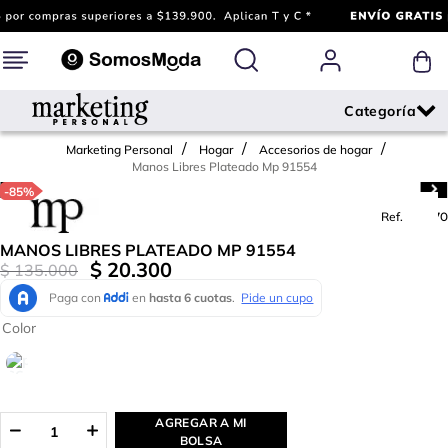
Marketing Personal
Hogar
Accesorios de hogar
Manos Libres Plateado Mp 91554
-
85%
Ref.
662470
MANOS LIBRES PLATEADO MP 91554
$
20
.
300
$
135
.
000
Color
AGREGAR A MI
BOLSA