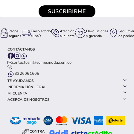
SUSCRIBIRME
Pagos
Envio a todo
Atención
Devoluciones
Seguimie
seguros
el país
al cliente
y garantía
de pedid
CONTÁCTANOS
contactosm@somosmoda.com.co
3226061605
TE AYUDAMOS
INFORMACIÓN LEGAL
MI CUENTA
ACERCA DE NOSOTROS