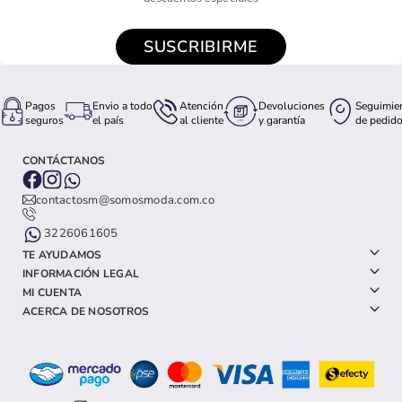
SUSCRIBIRME
Pagos
Envio a todo
Atención
Devoluciones
Seguimie
seguros
el país
al cliente
y garantía
de pedid
CONTÁCTANOS
contactosm@somosmoda.com.co
3226061605
TE AYUDAMOS
INFORMACIÓN LEGAL
MI CUENTA
ACERCA DE NOSOTROS