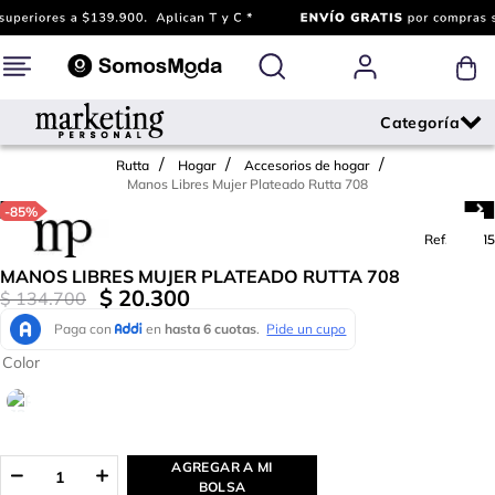
Rutta
Hogar
Accesorios de hogar
Manos Libres Mujer Plateado Rutta 708
-
85%
Ref.
735015
MANOS LIBRES MUJER PLATEADO RUTTA 708
$
20
.
300
$
134
.
700
Color
AGREGAR A MI
BOLSA