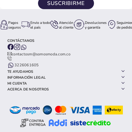
SUSCRIBIRME
Pagos
Envio a todo
Atención
Devoluciones
Seguimie
seguros
el país
al cliente
y garantía
de pedid
CONTÁCTANOS
contactosm@somosmoda.com.co
3226061605
TE AYUDAMOS
INFORMACIÓN LEGAL
MI CUENTA
ACERCA DE NOSOTROS