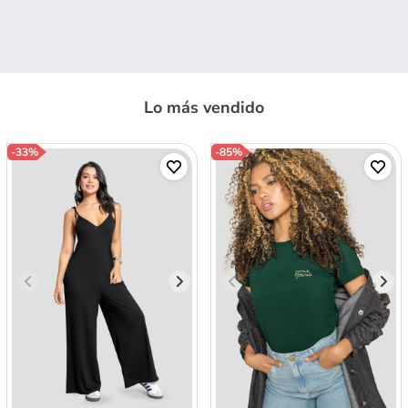
Lo más vendido
-
33%
-
85%