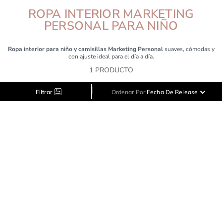
ROPA INTERIOR MARKETING
PERSONAL PARA NIÑO
Ropa interior para niño y camisillas Marketing Personal
suaves, cómodas y
con ajuste ideal para el día a día.
1
PRODUCTO
|
Filtrar
Ordenar Por
Fecha De Release