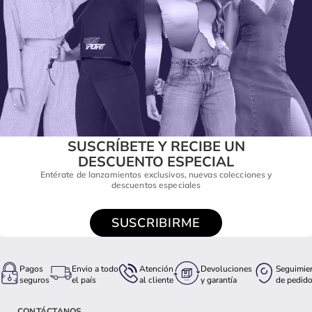
SUSCRÍBETE Y RECIBE UN
DESCUENTO ESPECIAL
Entérate de lanzamientos exclusivos, nuevas colecciones y
descuentos especiales
SUSCRIBIRME
Pagos
Envio a todo
Atención
Devoluciones
Seguimie
seguros
el país
al cliente
y garantía
de pedid
CONTÁCTANOS