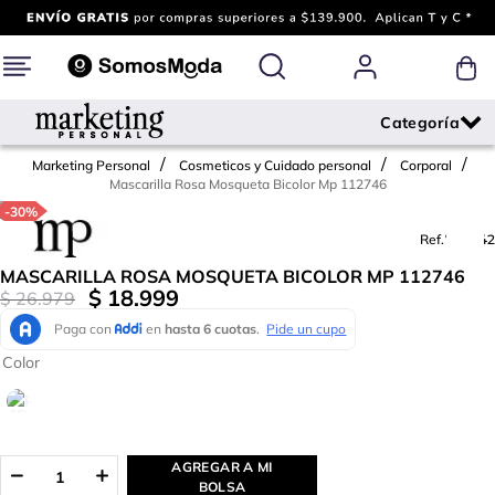
Marketing Personal
Cosmeticos y Cuidado personal
Corporal
Mascarilla Rosa Mosqueta Bicolor Mp 112746
-
30%
Ref.
782942
MASCARILLA ROSA MOSQUETA BICOLOR MP 112746
$
18
.
999
$
26
.
979
Color
AGREGAR A MI
BOLSA