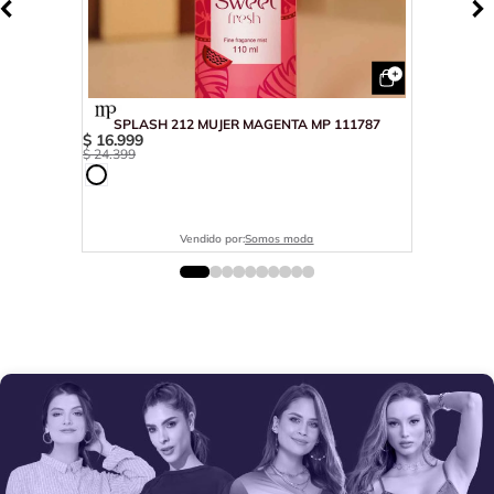
SPLASH 212 MUJER MAGENTA MP 111787
$
16
.
999
$
24
.
399
Vendido por:
Somos moda