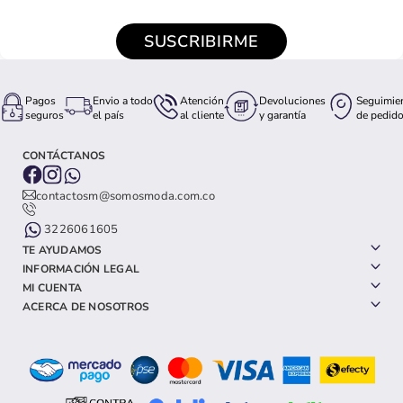
SUSCRIBIRME
Pagos
Envio a todo
Atención
Devoluciones
Seguimie
seguros
el país
al cliente
y garantía
de pedid
CONTÁCTANOS
contactosm@somosmoda.com.co
3226061605
TE AYUDAMOS
INFORMACIÓN LEGAL
MI CUENTA
ACERCA DE NOSOTROS