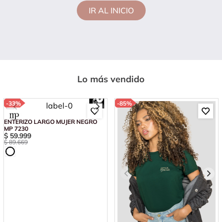
IR AL INICIO
Lo más vendido
-
33%
-
85%
ENTERIZO LARGO MUJER NEGRO
MP 7230
$
59
.
999
$
89
.
669