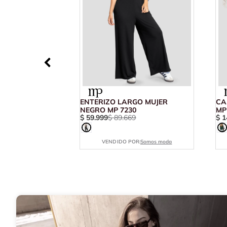
ENTERIZO LARGO MUJER
CA
NEGRO MP 7230
MP
$
59
.
999
$
89
.
669
$
1
VENDIDO POR:
Somos moda