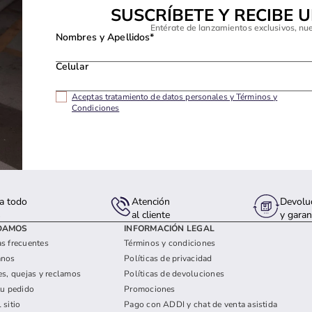
SUSCRÍBETE Y RECIBE 
Entérate de lanzamientos exclusivos, nu
Nombres y Apellidos*
Celular
Aceptas tratamiento de datos personales y Términos y
Condiciones
a todo
Atención
Devolu
s
al cliente
y garan
DAMOS
INFORMACIÓN LEGAL
s frecuentes
Términos y condiciones
anos
Políticas de privacidad
es, quejas y reclamos
Políticas de devoluciones
tu pedido
Promociones
 sitio
Pago con ADDI y chat de venta asistida