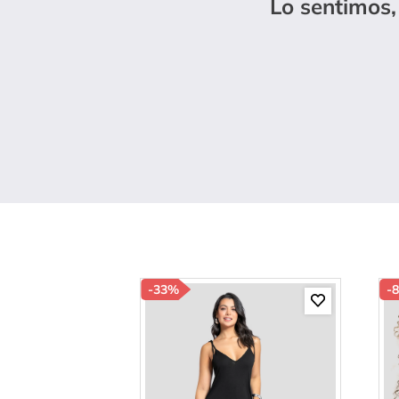
Lo sentimos,
10
.
b
-
33%
-