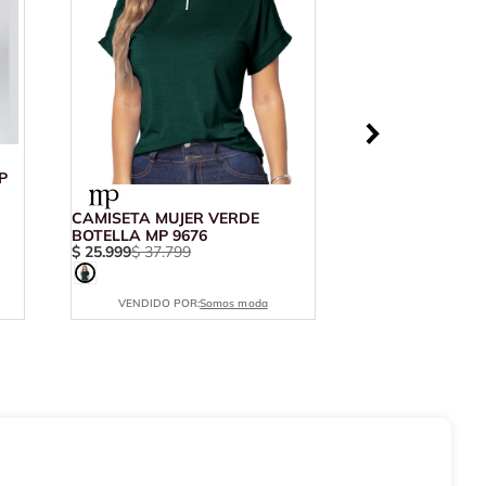
P
CAMISETA MUJER VERDE
BOTELLA MP 9676
$
25
.
999
$
37
.
799
VENDIDO POR:
Somos moda