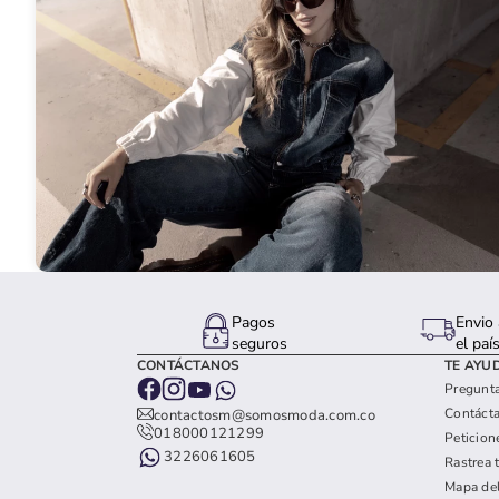
Pagos
Envio 
seguros
el paí
CONTÁCTANOS
TE AYU
Pregunta
Contáct
contactosm@somosmoda.com.co
018000121299
Peticion
3226061605
Rastrea 
Mapa del