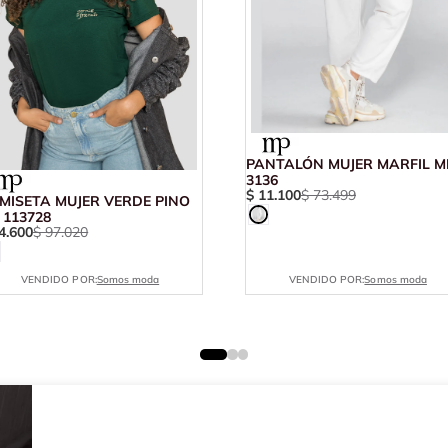
PANTALÓN MUJER MARFIL M
3136
$
11
.
100
$
73
.
499
MISETA MUJER VERDE PINO
 113728
4
.
600
$
97
.
020
VENDIDO POR:
Somos moda
VENDIDO POR:
Somos moda